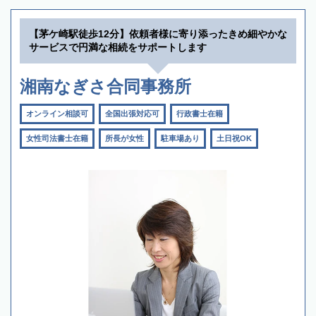
【茅ケ崎駅徒歩12分】依頼者様に寄り添ったきめ細やかな
サービスで円満な相続をサポートします
湘南なぎさ合同事務所
オンライン相談可
全国出張対応可
行政書士在籍
女性司法書士在籍
所長が女性
駐車場あり
土日祝OK