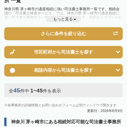
所 一覧
神奈川県 茅ヶ崎市の遺産相続に強い司法書士事務所一覧です。相続会
議の「司法書士検索サービス」では、神奈川県 茅ヶ崎市の遺産相続に
強い司法書士事務所を一覧で見ることが出来ます。相続のトラブルやお
もっと見る
悩みを抱えている方は一度近隣の司法書士に相談してみましょう。
さらに条件を絞り込む
市区町村から
司法書士を探す
相談内容から
司法書士を探す
45
1~45
全
件中
件を表示
各事務所の詳細情報とお問い合わせフォームは別ウィンドウで開きます
更新日：2026年8月9日
神奈川 茅ヶ崎市にある相続対応可能な司法書士事務所