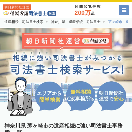
月間閲覧件数
朝日新聞社運営
200万
超
遺産相続 司法書士検索
神奈川県 遺産相続 司法書士
茅ヶ崎市 遺
神奈川県 茅ヶ崎市の遺産相続に強い司法書士事務