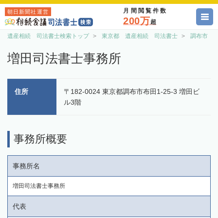
月間閲覧件数
朝日新聞社運営
200万
超
遺産相続 司法書士検索トップ
東京都 遺産相続 司法書士
調布市 
増田司法書士事務所
住所
〒182-0024 東京都調布市布田1-25-3 増田ビ
ル3階
事務所概要
事務所名
増田司法書士事務所
代表