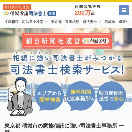
月間閲覧件数
朝日新聞社運営
200万
超
遺産相続 司法書士検索
東京都 遺産相続 司法書士
稲城市 遺産相
東京都 稲城市の家族信託に強い司法書士事務所 一