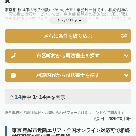
覧
東京都 稲城市の家族信託に強い司法書士事務所一覧です。相続会議の
「司法書士検索サービス」では、東京都 稲城市の家族信託に強い司法
書士事務所を一覧で見ることが出来ます。相続のトラブルやお悩みを抱
もっと見る
えている方は一度近隣の司法書士に相談してみましょう。
さらに条件を絞り込む
市区町村から
司法書士を探す
相談内容から
司法書士を探す
14
1~14
全
件中
件を表示
各事務所の詳細情報とお問い合わせフォームは別ウィンドウで開きます
更新日：2026年8月6日
東京 稲城市近隣エリア・全国オンライン対応可で相続