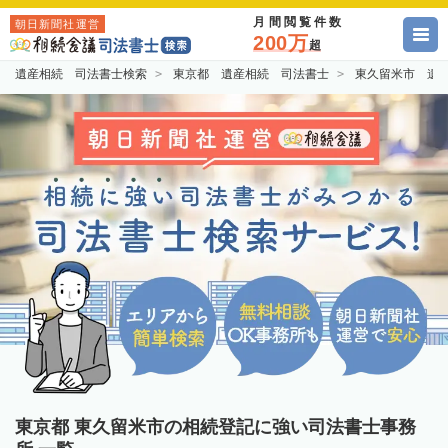
月間閲覧件数
朝日新聞社運営
200万
超
遺産相続 司法書士検索
東京都 遺産相続 司法書士
東久留米市 遺
東京都 東久留米市の相続登記に強い司法書士事務