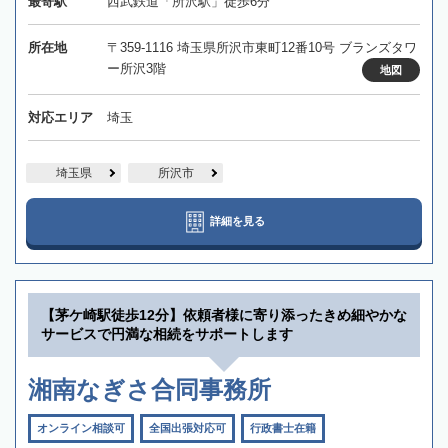
最寄駅
西武鉄道「所沢駅」徒歩6分
所在地
〒359-1116 埼玉県所沢市東町12番10号 ブランズタワ
ー所沢3階
地図
対応エリア
埼玉
埼玉県
所沢市
詳細を見る
【茅ケ崎駅徒歩12分】依頼者様に寄り添ったきめ細やかな
サービスで円満な相続をサポートします
湘南なぎさ合同事務所
オンライン相談可
全国出張対応可
行政書士在籍