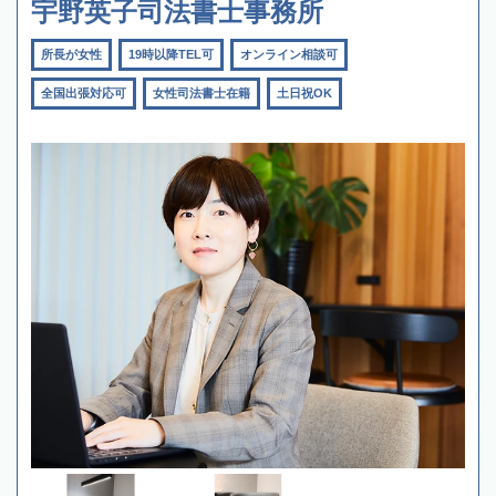
宇野英子司法書士事務所
所長が女性
19時以降TEL可
オンライン相談可
全国出張対応可
女性司法書士在籍
土日祝OK