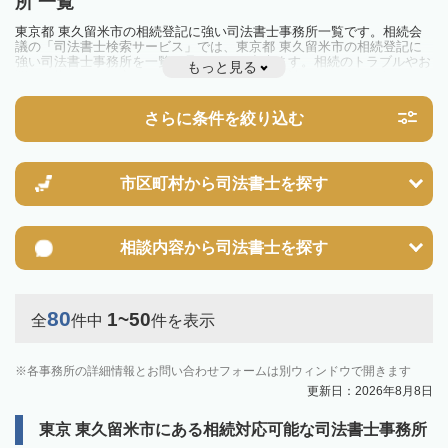
所 一覧
東京都 東久留米市の相続登記に強い司法書士事務所一覧です。相続会
議の「司法書士検索サービス」では、東京都 東久留米市の相続登記に
強い司法書士事務所を一覧で見ることが出来ます。相続のトラブルやお
もっと見る
悩みを抱えている方は一度近隣の司法書士に相談してみましょう。
2024年4月1日から相続登記が義務化されました。
不動産を相続した場合、相続を知った日から3年以内に登記しないと、
さらに条件を絞り込む
10万円以下の過料が科せられるため、速やかな手続きが必要です。義務
化前の相続も対象となるため注意しましょう。
相続登記は法律で定められており、司法書士に依頼すれば手間を省けま
す。その他の相続手続きも任せることが可能です。
また、義務化に伴い、相続人申告登記制度が創設されました。遺産分割
市区町村から
司法書士を探す
の話し合いがまとまらず登記できない場合は、この制度の活用を検討し
ましょう。司法書士への相談も可能です。
相談内容から
司法書士を探す
80
1~50
全
件中
件を表示
各事務所の詳細情報とお問い合わせフォームは別ウィンドウで開きます
更新日：2026年8月8日
東京 東久留米市にある相続対応可能な司法書士事務所