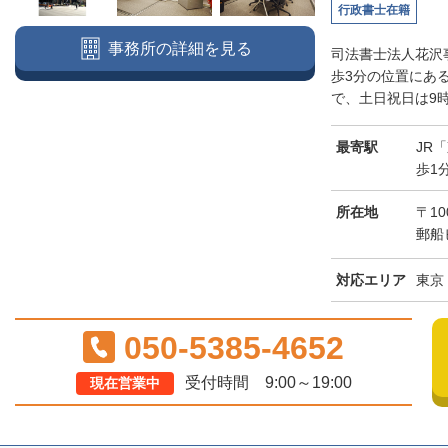
行政書士在籍
事務所の詳細を見る
司法書士法人花沢
歩3分の位置にあ
で、土日祝日は9時
最寄駅
JR
歩1
所在地
〒1
郵船
対応エリア
東京
050-5385-4652
受付時間 9:00～19:00
現在営業中