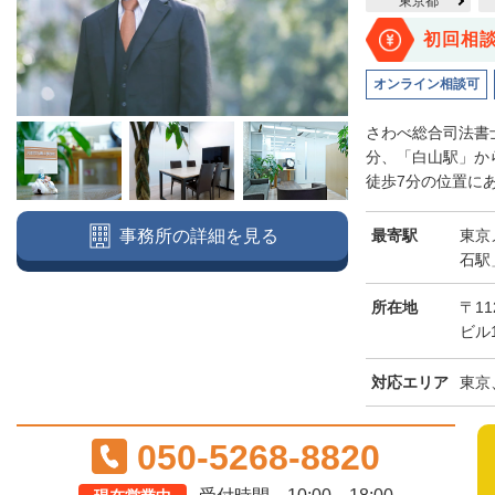
東京都
初回相
オンライン相談可
さわべ総合司法書
分、「白山駅」か
徒歩7分の位置にあ
最寄駅
東京
事務所の詳細を見る
石駅
所在地
〒11
ビル
対応エリア
東京
050-5268-8820