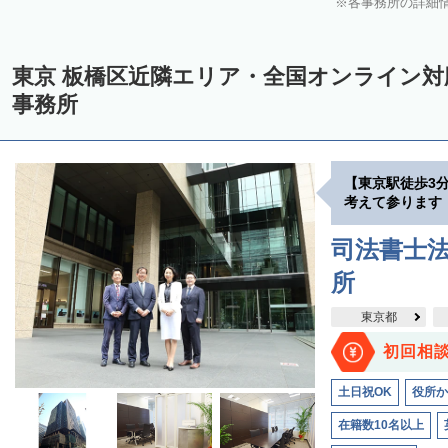
各事務所の詳細
東京 板橋区近隣エリア・全国オンライン
事務所
【東京駅徒歩3
考えて参ります
司法書士法
所
東京都
初回相
土日祝OK
役所か
在籍数10名以上