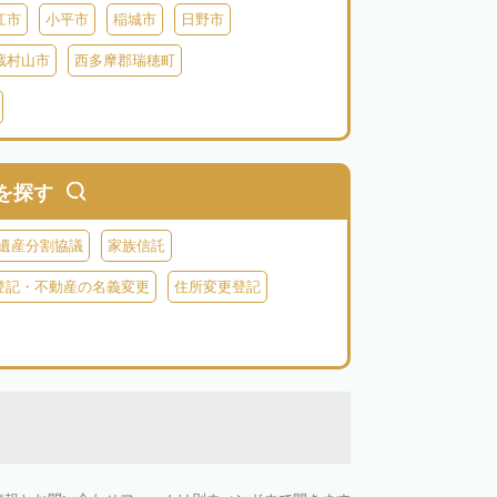
江市
小平市
稲城市
日野市
蔵村山市
西多摩郡瑞穂町
利島
新島
式根島
神津島
三宅島
を探す
遺産分割協議
家族信託
登記・不動産の名義変更
住所変更登記