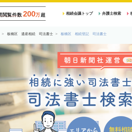
200
相続会議トップ
弁護士検索
間閲覧件数
万
超
板橋区 遺産相続 司法書士
板橋区 相続登記 司法書士