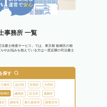
士事務所 一覧
司法書士検索サービス」では、東京都 板橋区の相
ブルやお悩みを抱えている方は一度近隣の司法書士
0万円以下の過料が科せられるため、速やかな手続
す。その他の相続手続きも任せることが可能です。
を探す
の話し合いがまとまらず登記できない場合は、この
江東区
品川区
目黒区
大田区
板橋区
練馬区
足立区
葛飾区
鷹市
調布市
東久留米市
西東京市