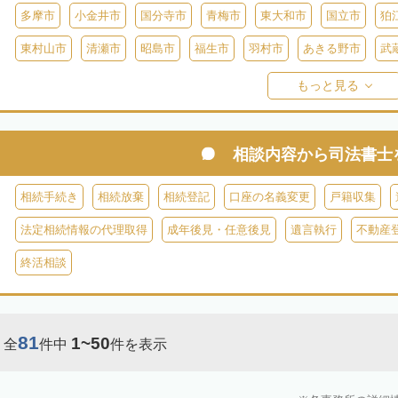
多摩市
小金井市
国分寺市
青梅市
東大和市
国立市
狛
東村山市
清瀬市
昭島市
福生市
羽村市
あきる野市
武
西多摩郡日の出町
西多摩郡奥多摩町
西多摩郡檜原村
伊豆大島
もっと見る
御蔵島
八丈島
青ヶ島
小笠原村
相談内容から
司法書士
相続手続き
相続放棄
相続登記
口座の名義変更
戸籍収集
法定相続情報の代理取得
成年後見・任意後見
遺言執行
不動産
終活相談
81
1~50
全
件中
件を表示