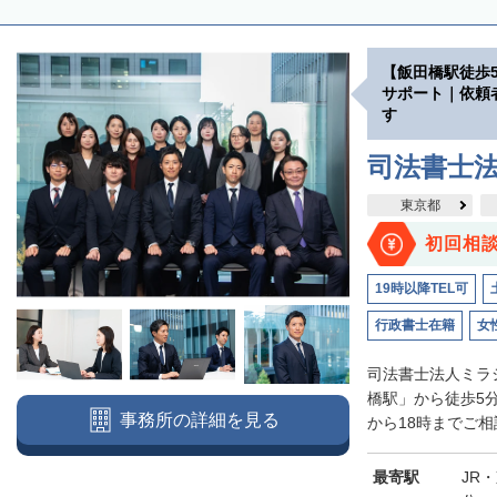
【飯田橋駅徒歩
サポート｜依頼
す
司法書士法
東京都
初回相
19時以降TEL可
行政書士在籍
女
司法書士法人ミラ
橋駅」から徒歩5
事務所の詳細を見る
から18時までご相
最寄駅
JR