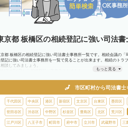
東京都 板橋区の相続登記に強い司法書
東京都 板橋区の相続登記に強い司法書士事務所一覧です。相続会議の「
続登記に強い司法書士事務所を一覧で見ることが出来ます。相続のトラ
に相談してみましょう。
もっと見る
2024年4月1日から相続登記が義務化されました。
不動産を相続した場合、相続を知った日から3年以内に登記しないと、1
きが必要です。義務化前の相続も対象となるため注意しましょう。
相続登記は法律で定められており、司法書士に依頼すれば手間を省けま
市区町村から
司法書士
また、義務化に伴い、相続人申告登記制度が創設されました。遺産分割
制度の活用を検討しましょう。司法書士への相談も可能です。
千代田区
中央区
港区
新宿区
文京区
台東区
墨田区
世田谷区
渋谷区
中野区
杉並区
豊島区
北区
荒川区
江戸川区
八王子市
町田市
府中市
立川市
武蔵野市
三