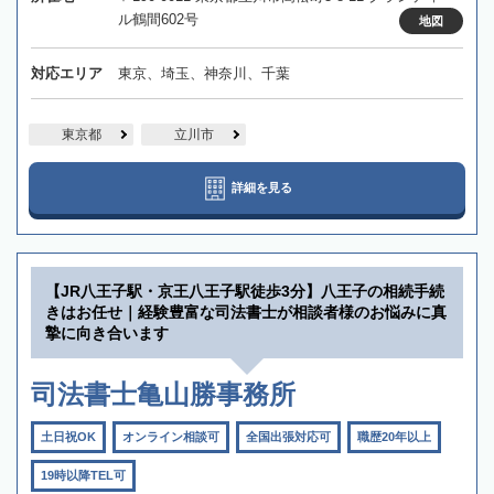
ル鶴間602号
地図
対応エリア
東京、埼玉、神奈川、千葉
東京都
立川市
詳細を見る
【JR八王子駅・京王八王子駅徒歩3分】八王子の相続手続
きはお任せ｜経験豊富な司法書士が相談者様のお悩みに真
摯に向き合います
司法書士亀山勝事務所
土日祝OK
オンライン相談可
全国出張対応可
職歴20年以上
19時以降TEL可