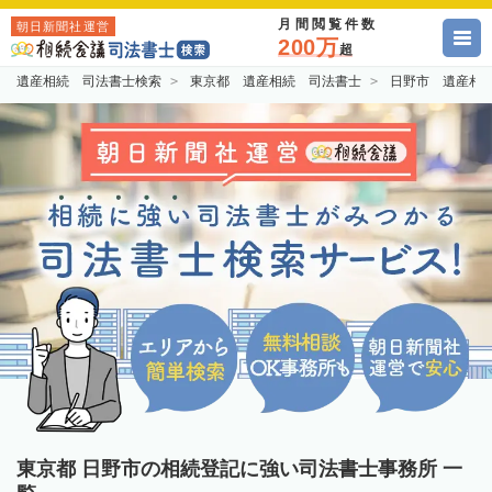
月間閲覧件数
朝日新聞社運営
200万
超
遺産相続 司法書士検索
東京都 遺産相続 司法書士
日野市 遺産相
東京都 日野市の相続登記に強い司法書士事務所 一