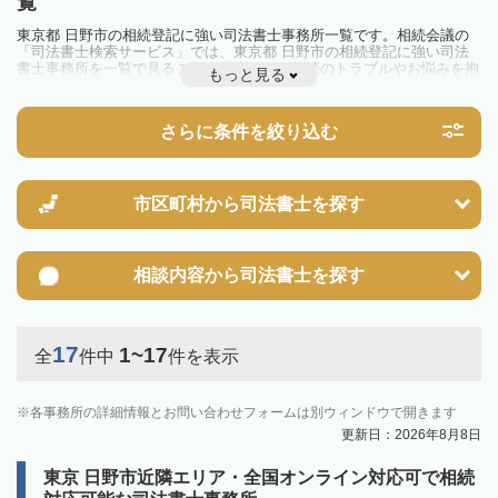
覧
東京都 日野市の相続登記に強い司法書士事務所一覧です。相続会議の
「司法書士検索サービス」では、東京都 日野市の相続登記に強い司法
書士事務所を一覧で見ることが出来ます。相続のトラブルやお悩みを抱
もっと見る
えている方は一度近隣の司法書士に相談してみましょう。
2024年4月1日から相続登記が義務化されました。
不動産を相続した場合、相続を知った日から3年以内に登記しないと、
さらに条件を絞り込む
10万円以下の過料が科せられるため、速やかな手続きが必要です。義務
化前の相続も対象となるため注意しましょう。
相続登記は法律で定められており、司法書士に依頼すれば手間を省けま
す。その他の相続手続きも任せることが可能です。
また、義務化に伴い、相続人申告登記制度が創設されました。遺産分割
市区町村から
司法書士を探す
の話し合いがまとまらず登記できない場合は、この制度の活用を検討し
ましょう。司法書士への相談も可能です。
相談内容から
司法書士を探す
17
1~17
全
件中
件を表示
各事務所の詳細情報とお問い合わせフォームは別ウィンドウで開きます
更新日：2026年8月8日
東京 日野市近隣エリア・全国オンライン対応可で相続