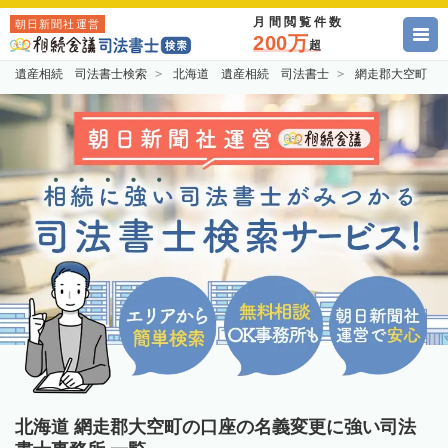
月間閲覧件数
朝日新聞社運営
200万
超
遺産相続 司法書士検索
北海道 遺産相続 司法書士
網走郡大空町 
北海道 網走郡大空町の口座の名義変更に強い司法