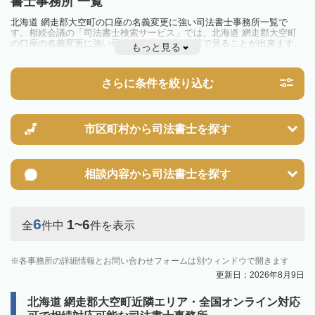
書士事務所 一覧
北海道 網走郡大空町の口座の名義変更に強い司法書士事務所一覧で
す。相続会議の「司法書士検索サービス」では、北海道 網走郡大空町
の口座の名義変更に強い司法書士事務所を一覧で見ることが出来ます。
もっと見る
相続のトラブルやお悩みを抱えている方は一度近隣の司法書士に相談し
てみましょう。
さらに条件を絞り込む
市区町村から
司法書士を探す
相談内容から
司法書士を探す
6
1~6
全
件中
件を表示
各事務所の詳細情報とお問い合わせフォームは別ウィンドウで開きます
更新日：2026年8月9日
北海道 網走郡大空町近隣エリア・全国オンライン対応