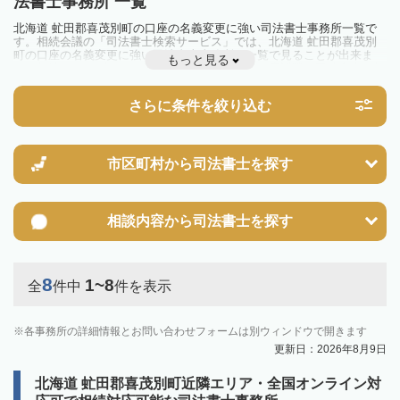
法書士事務所 一覧
北海道 虻田郡喜茂別町の口座の名義変更に強い司法書士事務所一覧で
す。相続会議の「司法書士検索サービス」では、北海道 虻田郡喜茂別
町の口座の名義変更に強い司法書士事務所を一覧で見ることが出来ま
もっと見る
す。相続のトラブルやお悩みを抱えている方は一度近隣の司法書士に相
談してみましょう。
さらに条件を絞り込む
市区町村から
司法書士を探す
相談内容から
司法書士を探す
8
1~8
全
件中
件を表示
各事務所の詳細情報とお問い合わせフォームは別ウィンドウで開きます
更新日：2026年8月9日
北海道 虻田郡喜茂別町近隣エリア・全国オンライン対