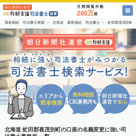
月間閲覧件数
朝日新聞社運営
200万
超
遺産相続 司法書士検索
北海道 遺産相続 司法書士
虻田郡喜茂別町
北海道 虻田郡喜茂別町の口座の名義変更に強い司