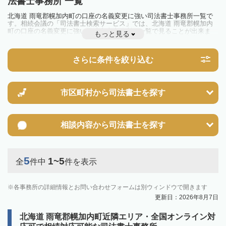
法書士事務所 一覧
北海道 雨竜郡幌加内町の口座の名義変更に強い司法書士事務所一覧で
す。相続会議の「司法書士検索サービス」では、北海道 雨竜郡幌加内
町の口座の名義変更に強い司法書士事務所を一覧で見ることが出来ま
もっと見る
す。相続のトラブルやお悩みを抱えている方は一度近隣の司法書士に相
談してみましょう。
さらに条件を絞り込む
市区町村から
司法書士を探す
相談内容から
司法書士を探す
5
1~5
全
件中
件を表示
各事務所の詳細情報とお問い合わせフォームは別ウィンドウで開きます
更新日：2026年8月7日
北海道 雨竜郡幌加内町近隣エリア・全国オンライン対