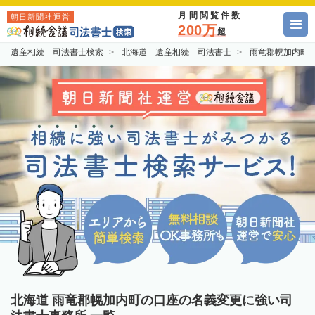
月間閲覧件数
朝日新聞社運営
200万
超
遺産相続 司法書士検索
北海道 遺産相続 司法書士
雨竜郡幌加内町
北海道 雨竜郡幌加内町の口座の名義変更に強い司