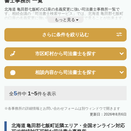
書士事務所 一覧
北海道 亀田郡七飯町の口座の名義変更に強い司法書士事務所一覧で
す。相続会議の「司法書士検索サービス」では、北海道 亀田郡七飯町
の口座の名義変更に強い司法書士事務所を一覧で見ることが出来ます。
もっと見る
相続のトラブルやお悩みを抱えている方は一度近隣の司法書士に相談し
てみましょう。
さらに条件を絞り込む
市区町村から
司法書士を探す
相談内容から
司法書士を探す
5
1~5
全
件中
件を表示
各事務所の詳細情報とお問い合わせフォームは別ウィンドウで開きます
更新日：2026年8月6日
北海道 亀田郡七飯町近隣エリア・全国オンライン対応