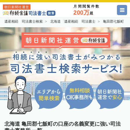
月間閲覧件数
朝日新聞社運営
200万
超
遺産相続 司法書士検索
北海道 遺産相続 司法書士
亀田郡七飯町 
北海道 亀田郡七飯町の口座の名義変更に強い司法