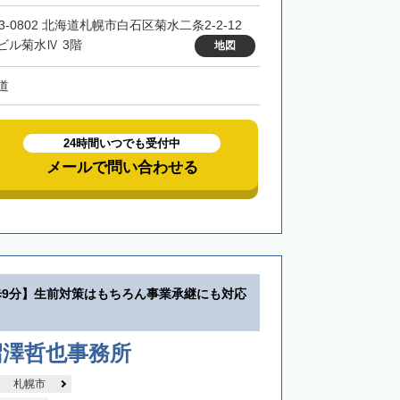
3-0802 北海道札幌市白石区菊水二条2-2-12
ビル菊水Ⅳ 3階
地図
道
24時間いつでも受付中
メールで問い合わせる
歩9分】生前対策はもちろん事業承継にも対応
沼澤哲也事務所
札幌市