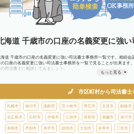
北海道 千歳市の口座の名義変更に強い
北海道 千歳市の口座の名義変更に強い司法書士事務所一覧です。相続会
市の口座の名義変更に強い司法書士事務所を一覧で見ることが出来ます
隣の司法書士に相談してみましょう。
もっと見る
市区町村から
司法書士
札幌市
旭川市
函館市
苫小牧市
帯広市
北見市
釧路市
北広島市
石狩市
伊達市
江別市
登別市
室蘭市
深川市
美唄市
芦別市
赤平市
紋別市
士別市
名寄市
三笠市