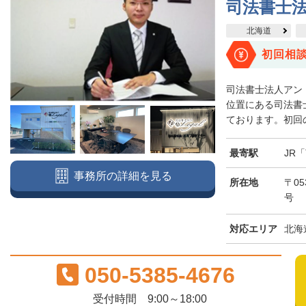
司法書士
北海道
初回相
司法書士法人アン
位置にある司法書
ております。初回の
最寄駅
JR
事務所の詳細を見る
所在地
〒0
号
対応エリア
北海
050-5385-4676
受付時間 9:00～18:00