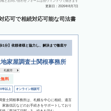
情報とお問い合わせフォームは別ウィンドウで開きます
中川郡池田町
中川郡豊頃町
更新日：2026年8月7日
苫前郡羽幌町
苫前郡初山別村
ン対応可で相続対応可能な司法書
谷郡猿払村
枝幸郡浜頓別町
利尻郡利尻富士町
網走郡美幌町
里郡小清水町
常呂郡訓子府町
徒歩1分】依頼者様と協力し、解決まで徹底サ
紋別郡滝上町
紋別郡興部町
沙流郡日高町
沙流郡平取町
新冠郡新冠町
土地家屋調査士関根事務所
河東郡音更町
河東郡士幌町
札幌市
河西郡更別村
広尾郡大樹町
談無料
路郡釧路町
厚岸郡厚岸町
厚岸郡浜中町
20年以上
オンライン相談可
野付郡別海町
標津郡中標津町
調査士関根事務所は、札幌を中心に相続、遺言
、家族信託などのお手続きをサポートしており
鉄「西28丁目駅」3...
続きを読む