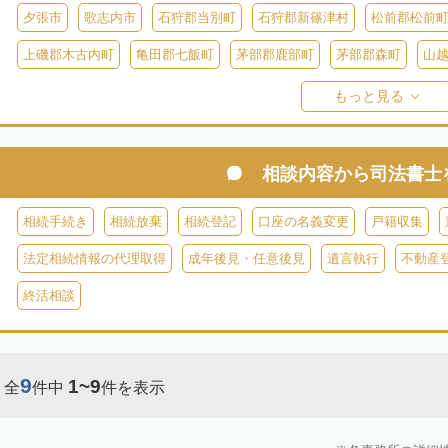
夕張市
歌志内市
石狩郡当別町
石狩郡新篠津村
松前郡松前
上磯郡木古内町
亀田郡七飯町
茅部郡鹿部町
茅部郡森町
山
檜山郡上ノ国町
檜山郡厚沢部町
爾志郡乙部町
奥尻郡奥尻町
もっと見る
島牧郡島牧村
寿都郡寿都町
寿都郡黒松内町
磯谷郡蘭越町
虻田郡真狩村
虻田郡留寿都村
虻田郡喜茂別町
虻田郡京極町
相談内容から
司法書士
岩内郡共和町
岩内郡岩内町
二海郡八雲町
古宇郡泊村
古宇
相続手続き
相続放棄
相続登記
口座の名義変更
戸籍収集
余市郡仁木町
余市郡余市町
余市郡赤井川村
空知郡南幌町
法定相続情報の代理取得
成年後見・任意後見
遺言執行
不動産
空知郡上富良野町
空知郡中富良野町
空知郡南富良野町
夕張郡
終活相談
樺戸郡月形町
樺戸郡浦臼町
樺戸郡新十津川町
雨竜郡妹背牛町
雨竜郡北竜町
雨竜郡沼田町
勇払郡占冠村
勇払郡厚真町
勇
9
1~9
全
件中
件を表示
上川郡東神楽町
上川郡鷹栖町
上川郡当麻町
上川郡比布町
上川郡美瑛町
上川郡和寒町
上川郡剣淵町
上川郡下川町
上