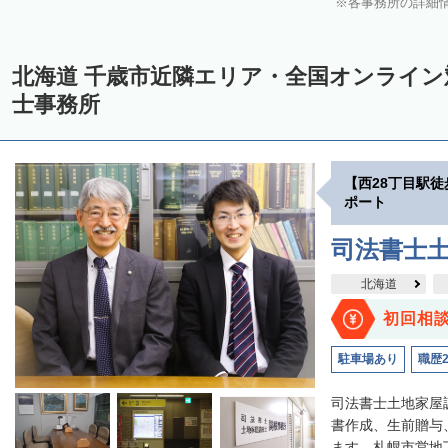
各事務所の詳細
中川郡美深町
中川郡音威子府村
中川郡中川町
中川郡幕別町
雨竜郡幌加内町
増毛郡増毛町
留萌郡小平町
苫前郡苫前町
北海道 千歳市近隣エリア・全国オンライ
天塩郡遠別町
天塩郡天塩町
天塩郡豊富町
天塩郡幌延町
宗
士事務所
枝幸郡中頓別町
枝幸郡枝幸町
礼文郡礼文町
利尻郡利尻町
網走郡津別町
網走郡大空町
斜里郡斜里町
斜里郡清里町
斜
【西28丁目駅
常呂郡置戸町
常呂郡佐呂間町
紋別郡遠軽町
紋別郡湧別町
ポート
紋別郡西興部村
紋別郡雄武町
有珠郡壮瞥町
白老郡白老町
司法書士
浦河郡浦河町
様似郡様似町
幌泉郡えりも町
日高郡新ひだか町
北海道
河東郡上士幌町
河東郡鹿追町
河西郡芽室町
河西郡中札内村
初回相
広尾郡広尾町
足寄郡足寄町
足寄郡陸別町
十勝郡浦幌町
釧
駐車場あり
職歴
川上郡標茶町
川上郡弟子屈町
阿寒郡鶴居村
白糠郡白糠町
司法書士土地家屋
標津郡標津町
目梨郡羅臼町
書作成、生前贈与
ます。札幌市営地下