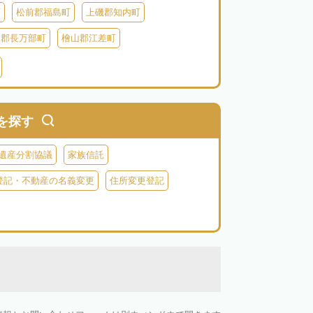
町
松前郡福島町
上磯郡知内町
越郡長万部町
檜山郡江差町
瀬棚郡今金町
久遠郡せたな町
虻田郡ニセコ町
虻田郡倶知安町
虻田郡豊浦町
虻田郡洞爺湖町
を探す
郡神恵内村
古平郡古平町
積丹郡積丹町
遺産分割協議
家族信託
空知郡奈井江町
空知郡上砂川町
登記・不動産の名義変更
住所変更登記
由仁町
夕張郡長沼町
夕張郡栗山町
雨竜郡秩父別町
雨竜郡雨竜町
払郡安平町
勇払郡むかわ町
上川郡愛別町
上川郡上川町
上川郡東川町
川郡新得町
上川郡清水町
中川郡本別町