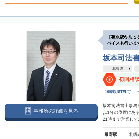
【菊水駅徒歩１
バイスも行いま
坂本司法
北海道
初回相
19時以降TEL可
坂本司法書士事務
事務所の詳細を見る
歩1分の位置にあ
21時まで営業して
最寄駅
札幌