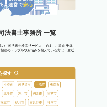
司法書士事務所 一覧
議の「司法書士検索サービス」では、北海道 千歳
。相続のトラブルやお悩みを抱えている方は一度近
を探す
千歳市
小樽市
岩見沢市
恵庭市
北斗市
滝川市
網走市
留萌市
根室市
砂川市
富良野市
稚内市