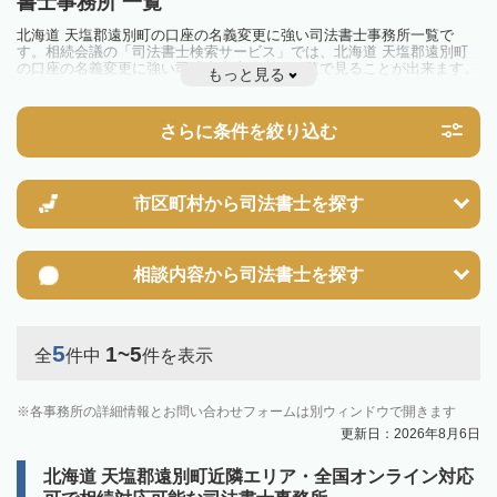
書士事務所 一覧
北海道 天塩郡遠別町の口座の名義変更に強い司法書士事務所一覧で
す。相続会議の「司法書士検索サービス」では、北海道 天塩郡遠別町
の口座の名義変更に強い司法書士事務所を一覧で見ることが出来ます。
もっと見る
相続のトラブルやお悩みを抱えている方は一度近隣の司法書士に相談し
てみましょう。
さらに条件を絞り込む
市区町村から
司法書士を探す
相談内容から
司法書士を探す
5
1~5
全
件中
件を表示
各事務所の詳細情報とお問い合わせフォームは別ウィンドウで開きます
更新日：2026年8月6日
北海道 天塩郡遠別町近隣エリア・全国オンライン対応