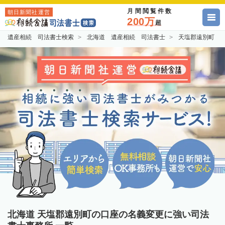
月間閲覧件数
朝日新聞社運営
200万
超
遺産相続 司法書士検索
北海道 遺産相続 司法書士
天塩郡遠別町 
北海道 天塩郡遠別町の口座の名義変更に強い司法