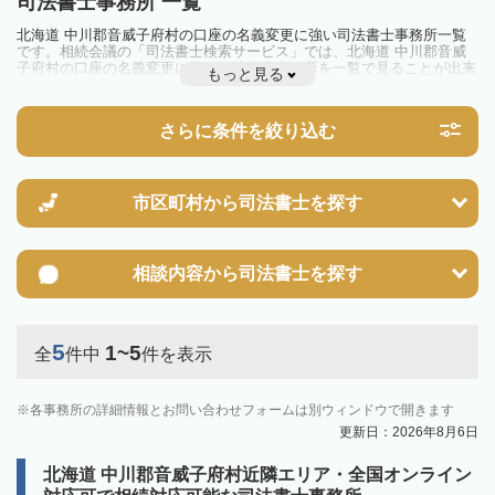
司法書士事務所 一覧
北海道 中川郡音威子府村の口座の名義変更に強い司法書士事務所一覧
です。相続会議の「司法書士検索サービス」では、北海道 中川郡音威
子府村の口座の名義変更に強い司法書士事務所を一覧で見ることが出来
もっと見る
ます。相続のトラブルやお悩みを抱えている方は一度近隣の司法書士に
相談してみましょう。
さらに条件を絞り込む
市区町村から
司法書士を探す
相談内容から
司法書士を探す
5
1~5
全
件中
件を表示
各事務所の詳細情報とお問い合わせフォームは別ウィンドウで開きます
更新日：2026年8月6日
北海道 中川郡音威子府村近隣エリア・全国オンライン