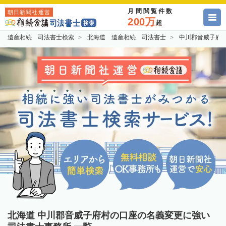
月間閲覧件数
朝日新聞社運営
200万
超
遺産相続 司法書士検索
北海道 遺産相続 司法書士
中川郡音威子府
北海道 中川郡音威子府村の口座の名義変更に強い