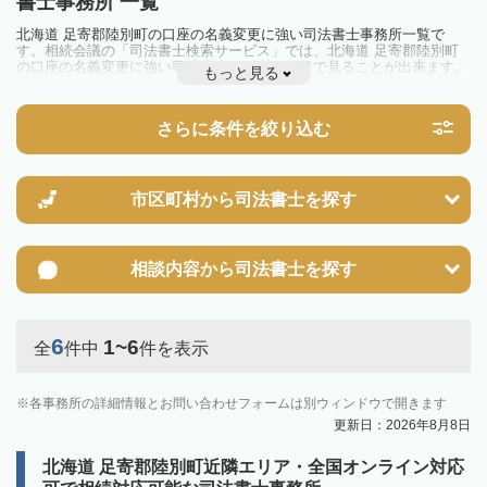
書士事務所 一覧
北海道 足寄郡陸別町の口座の名義変更に強い司法書士事務所一覧で
す。相続会議の「司法書士検索サービス」では、北海道 足寄郡陸別町
の口座の名義変更に強い司法書士事務所を一覧で見ることが出来ます。
もっと見る
相続のトラブルやお悩みを抱えている方は一度近隣の司法書士に相談し
てみましょう。
さらに条件を絞り込む
市区町村から
司法書士を探す
相談内容から
司法書士を探す
6
1~6
全
件中
件を表示
各事務所の詳細情報とお問い合わせフォームは別ウィンドウで開きます
更新日：2026年8月8日
北海道 足寄郡陸別町近隣エリア・全国オンライン対応