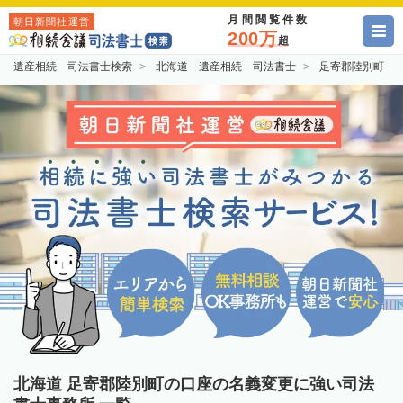
月間閲覧件数
朝日新聞社運営
200万
超
遺産相続 司法書士検索
北海道 遺産相続 司法書士
足寄郡陸別町 
北海道 足寄郡陸別町の口座の名義変更に強い司法