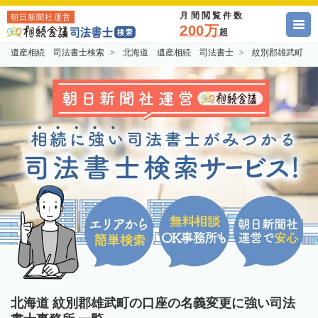
月間閲覧件数
朝日新聞社運営
200万
超
遺産相続 司法書士検索
北海道 遺産相続 司法書士
紋別郡雄武町 
北海道 紋別郡雄武町の口座の名義変更に強い司法