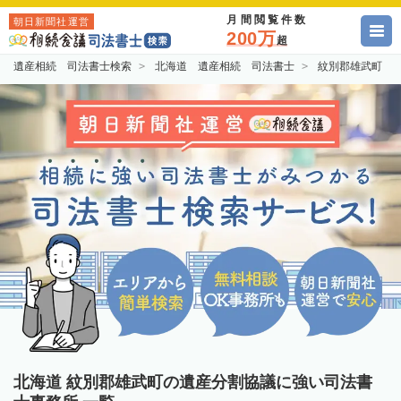
月間閲覧件数
朝日新聞社運営
200万
超
遺産相続 司法書士検索
北海道 遺産相続 司法書士
紋別郡雄武町 
北海道 紋別郡雄武町の遺産分割協議に強い司法書