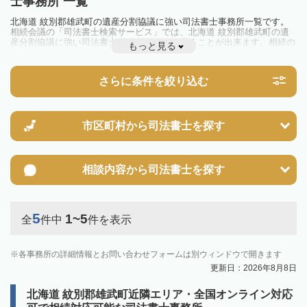
士事務所 一覧
北海道 紋別郡雄武町の遺産分割協議に強い司法書士事務所一覧です。
相続会議の「司法書士検索サービス」では、北海道 紋別郡雄武町の遺
産分割協議に強い司法書士事務所を一覧で見ることが出来ます。相続の
もっと見る
トラブルやお悩みを抱えている方は一度近隣の司法書士に相談してみま
しょう。
さらに条件を絞り込む
市区町村から
司法書士を探す
相談内容から
司法書士を探す
5
1~5
全
件中
件を表示
各事務所の詳細情報とお問い合わせフォームは別ウィンドウで開きます
更新日：2026年8月8日
北海道 紋別郡雄武町近隣エリア・全国オンライン対応