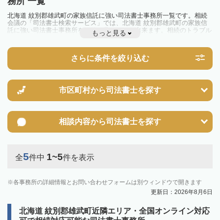
務所 一覧
北海道 紋別郡雄武町の家族信託に強い司法書士事務所一覧です。相続
会議の「司法書士検索サービス」では、北海道 紋別郡雄武町の家族信
託に強い司法書士事務所を一覧で見ることが出来ます。相続のトラブル
もっと見る
やお悩みを抱えている方は一度近隣の司法書士に相談してみましょう。
さらに条件を絞り込む
市区町村から
司法書士を探す
相談内容から
司法書士を探す
5
1~5
全
件中
件を表示
各事務所の詳細情報とお問い合わせフォームは別ウィンドウで開きます
更新日：2026年8月6日
北海道 紋別郡雄武町近隣エリア・全国オンライン対応