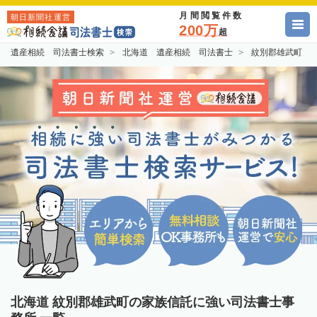
月間閲覧件数
朝日新聞社運営
200万
超
遺産相続 司法書士検索
北海道 遺産相続 司法書士
紋別郡雄武町 
北海道 紋別郡雄武町の家族信託に強い司法書士事