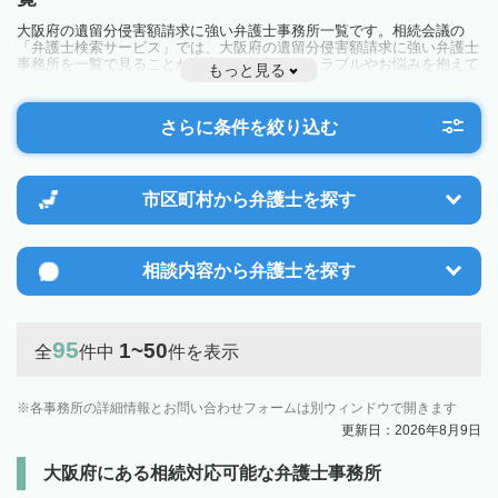
大阪府の遺留分侵害額請求に強い弁護士事務所一覧です。相続会議の
「弁護士検索サービス」では、大阪府の遺留分侵害額請求に強い弁護士
事務所を一覧で見ることが出来ます。相続のトラブルやお悩みを抱えて
もっと見る
いる方は一度近隣の弁護士に相談してみましょう。
さらに条件を絞り込む
市区町村から
弁護士を探す
相談内容から
弁護士を探す
95
1~50
全
件中
件を表示
各事務所の詳細情報とお問い合わせフォームは別ウィンドウで開きます
更新日：2026年8月9日
大阪府にある相続対応可能な弁護士事務所