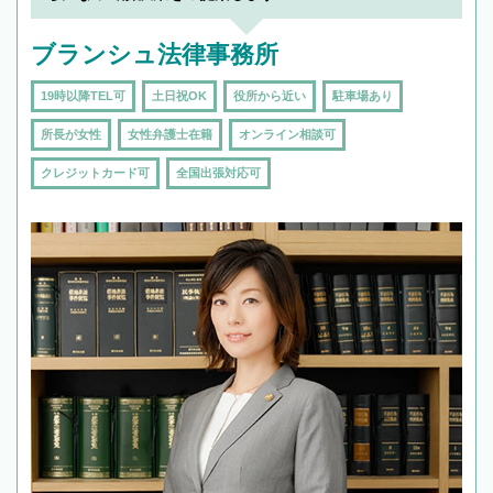
ブランシュ法律事務所
19時以降TEL可
土日祝OK
役所から近い
駐車場あり
所長が女性
女性弁護士在籍
オンライン相談可
クレジットカード可
全国出張対応可