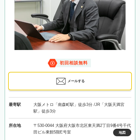
初回相談無料
メールする
最寄駅
大阪メトロ「南森町駅」徒歩3分 /JR「大阪天満宮
駅」徒歩3分
所在地
〒530-0044 大阪府大阪市北区東天満2丁目9番4号千代
田ビル東館5階E号室
地図