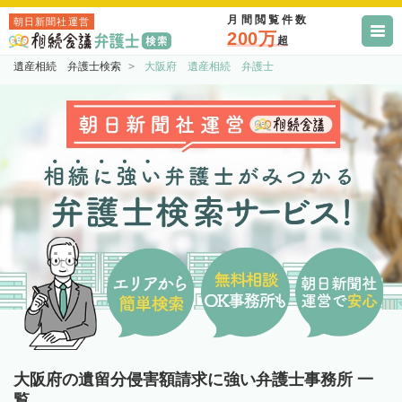
月間閲覧件数
朝日新聞社運営
200万
超
遺産相続 弁護士検索
大阪府 遺産相続 弁護士
大阪府の遺留分侵害額請求に強い弁護士事務所 一
覧