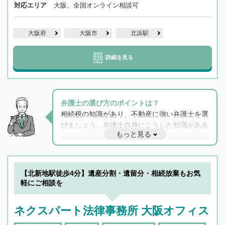
対応エリア
大阪、全国オンライン相談可
大阪府
大阪市
北浜駅
詳細を見る
弁護士の選び方のポイントは？
相続税の知識があり、不動産に強い弁護士を選
びましょう。弁護士自身にこうした知識がある
もっと見る
と他士業との連携もスムーズに進み、トラブル
解決のみならず相続をトータルで任せることが
できます。また、相続は感情がからむ分野なの
でフィーリングも重要です。実際に電話や面談
【北新地駅徒歩4分】遺産分割・遺留分・相続放棄もお気
で複数の弁護士と会話をしてウマが合う方に依
軽にご相談を
頼をするのがおすすめです。
ネクスパート法律事務所 大阪オフィス