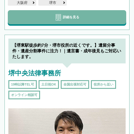
大阪府
堺市
詳細を見る
【堺東駅徒歩約7分・堺市役所の近くです。】遺留分事
件・遺産分割事件に注力！｜遺言書・成年後見もご対応い
たします。
堺中央法律事務所
19時以降TEL可
土日祝OK
全国出張対応可
役所から近い
オンライン相談可