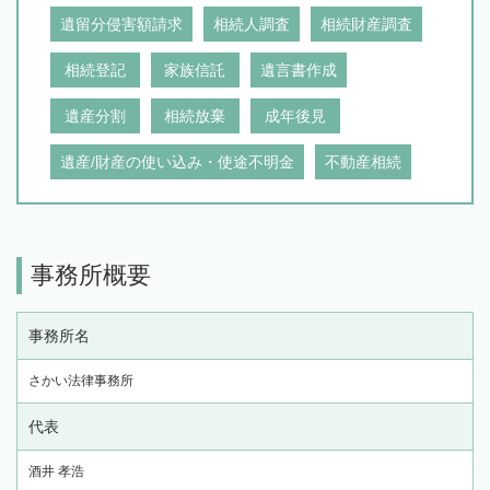
遺留分侵害額請求
相続人調査
相続財産調査
相続登記
家族信託
遺言書作成
遺産分割
相続放棄
成年後見
遺産/財産の使い込み・使途不明金
不動産相続
事務所概要
事務所名
さかい法律事務所
代表
酒井 孝浩