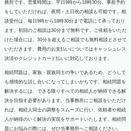
務所です。営業時間は、平日
9
時から
18
時
30
分。事前予約
をしていただければ、夜間・土日祝の相談も可能です。相
談受付は、毎日
9
時から
18
時
30
分まで電話にて承っており
ます。初回のご相談は
30
分まで無料です。ご依頼をいただ
けた場合には、
30
分を超えるご相談でも無料相談とさせて
いただきます。費用のお支払いについてはキャッシュレス
決済やクレジットカード払いに対応しております。
相続問題は、家族・親族同士の争いであるため、どうして
も感情的な話し合いになってしまいがちです。相続問題を
解決するには、できる限りすべての相続人が納得できる解
決を目指す必要があります。当事務所にご相談をいただけ
れば、相続人同士の調整をスムーズに行い、依頼者や相続
人が納得のいく解決の実現をサポートいたします。相続問
題にお悩みの際には、ぜひ当事務所へご相談ください。