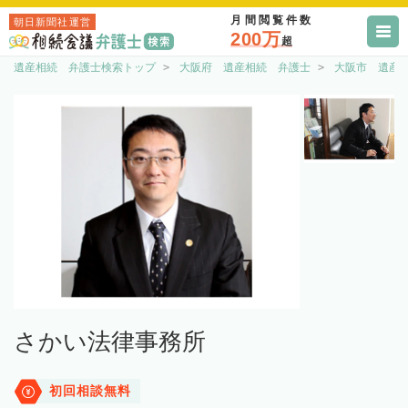
月間閲覧件数
朝日新聞社運営
200万
超
遺産相続 弁護士検索トップ
大阪府 遺産相続 弁護士
大阪市 遺産
さかい法律事務所
初回相談無料