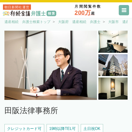
月間閲覧件数
朝日新聞社運営
200万
超
遺産相続 弁護士検索トップ
大阪府 遺産相続 弁護士
大阪市 遺産
田阪法律事務所
クレジットカード可
19時以降TEL可
土日祝OK