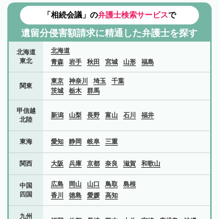
「相続会議」の
弁護士検索サービス
で
遺留分侵害額請求に精通した弁護士を探す
北海道
北海道
東北
青森
岩手
秋田
宮城
山形
福島
東京
神奈川
埼玉
千葉
関東
茨城
栃木
群馬
甲信越
新潟
山梨
長野
富山
石川
福井
北陸
東海
愛知
静岡
岐阜
三重
関西
大阪
兵庫
京都
奈良
滋賀
和歌山
広島
岡山
山口
鳥取
島根
中国
四国
香川
徳島
愛媛
高知
九州