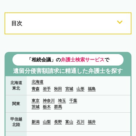
目次
「相続会議」の
弁護士検索サービス
で
遺留分侵害額請求に精通した弁護士を探す
北海道
北海道
東北
青森
岩手
秋田
宮城
山形
福島
東京
神奈川
埼玉
千葉
関東
茨城
栃木
群馬
甲信越
新潟
山梨
長野
富山
石川
福井
北陸