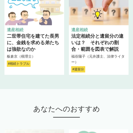
遺産相続
遺産相続
二世帯住宅を建てた長男
法定相続分と遺留分の違
に、金銭を求める弟たち
いは？ それぞれの割
は強欲なのか
合・範囲を図表で解説
板倉京（税理士）
福谷陽子（元弁護士、法律ライタ
ー）
#相続トラブル
#遺留分
あなたへのおすすめ