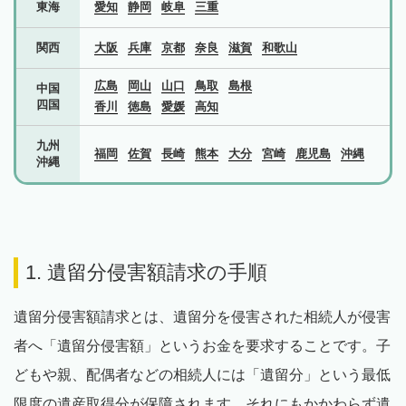
東海
愛知
静岡
岐阜
三重
関西
大阪
兵庫
京都
奈良
滋賀
和歌山
広島
岡山
山口
鳥取
島根
中国
四国
香川
徳島
愛媛
高知
九州
福岡
佐賀
長崎
熊本
大分
宮崎
鹿児島
沖縄
沖縄
1. 遺留分侵害額請求の手順
遺留分侵害額請求とは、遺留分を侵害された相続人が侵害
者へ「遺留分侵害額」というお金を要求することです。子
どもや親、配偶者などの相続人には「遺留分」という最低
限度の遺産取得分が保障されます。それにもかかわらず遺