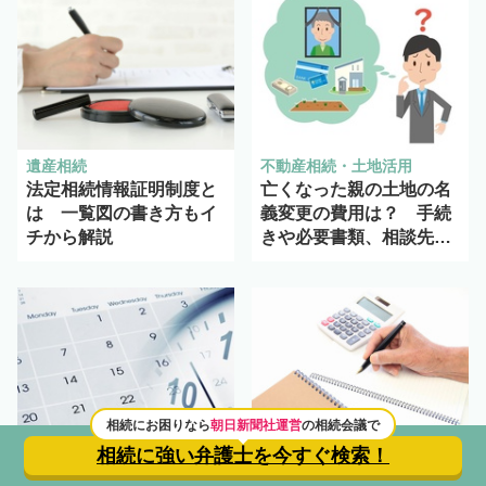
遺産相続
不動産相続・土地活用
法定相続情報証明制度と
亡くなった親の土地の名
は 一覧図の書き方もイ
義変更の費用は？ 手続
チから解説
きや必要書類、相談先に
ついても解説
相続にお困りなら
朝日新聞社運営
の相続会議で
相続に強い弁護士を
今すぐ検索！
遺産相続
相続税・贈与税