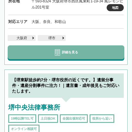
所在地
〒593-8324 大阪府堺市西区鳳東町1-19-34 鳳レモンビ
ル201号室
地図
対応エリア
大阪、奈良、和歌山
大阪府
堺市
詳細を見る
【堺東駅徒歩約7分・堺市役所の近くです。】遺留分事
件・遺産分割事件に注力！｜遺言書・成年後見もご対応い
たします。
堺中央法律事務所
19時以降TEL可
土日祝OK
全国出張対応可
役所から近い
オンライン相談可