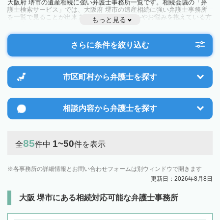
大阪府 堺市の遺産相続に強い弁護士事務所一覧です。相続会議の「弁
護士検索サービス」では、大阪府 堺市の遺産相続に強い弁護士事務所
を一覧で見ることが出来ます。相続のトラブルやお悩みを抱えている方
もっと見る
は一度近隣の弁護士に相談してみましょう。
さらに条件を絞り込む
市区町村から
弁護士を探す
相談内容から
弁護士を探す
85
1~50
全
件中
件を表示
各事務所の詳細情報とお問い合わせフォームは別ウィンドウで開きます
更新日：2026年8月8日
大阪 堺市にある相続対応可能な弁護士事務所