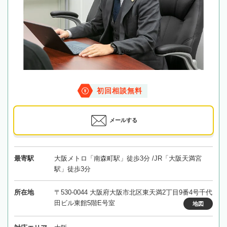
初回相談無料
メールする
最寄駅
大阪メトロ「南森町駅」徒歩3分 /JR「大阪天満宮
駅」徒歩3分
所在地
〒530-0044 大阪府大阪市北区東天満2丁目9番4号千代
田ビル東館5階E号室
地図