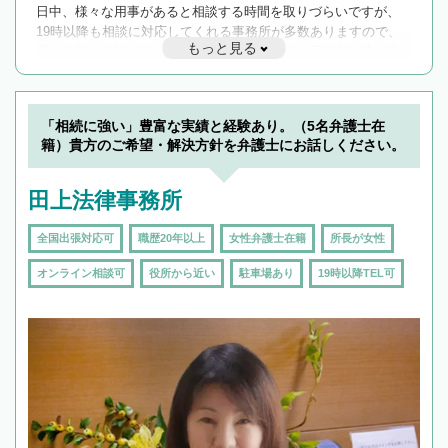
日中、様々な用事があると相談する時間を取りづらいですが、
19時以降も相談に対応してくれる事務所が多数ありますので、
もっと見る
遅い時間の相談が増えそうな場合はそのような事務所に絞り込
んで検索してみましょう。
19時以降TEL可の条件
を加えて再検索
「相続に強い」豊富な実績と経験あり。（5名弁護士在
籍）貴方のご希望・解決方針を弁護士にお話しください。
田上法律事務所
全国出張対応可
職歴20年以上
女性弁護士在籍
所長が女性
オンライン相談可
役所から近い
駐車場あり
19時以降TEL可