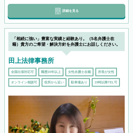
詳細を見る
「相続に強い」豊富な実績と経験あり。（5名弁護士在
籍）貴方のご希望・解決方針を弁護士にお話しください。
田上法律事務所
全国出張対応可
職歴20年以上
女性弁護士在籍
所長が女性
オンライン相談可
役所から近い
駐車場あり
19時以降TEL可