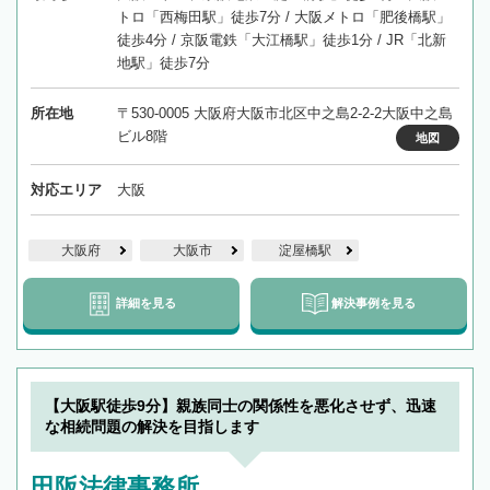
トロ「西梅田駅」徒歩7分 / 大阪メトロ「肥後橋駅」
徒歩4分 / 京阪電鉄「大江橋駅」徒歩1分 / JR「北新
地駅」徒歩7分
所在地
〒530-0005 大阪府大阪市北区中之島2-2-2大阪中之島
ビル8階
地図
対応エリア
大阪
大阪府
大阪市
淀屋橋駅
詳細を見る
解決事例を見る
【大阪駅徒歩9分】親族同士の関係性を悪化させず、迅速
な相続問題の解決を目指します
田阪法律事務所