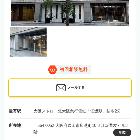
初回相談無料
メールする
最寄駅
大阪メトロ・北大阪急行電鉄「江坂駅」徒歩2分
所在地
〒564-0052 大阪府吹田市広芝町10-8 江坂董友ビル3
階
地図