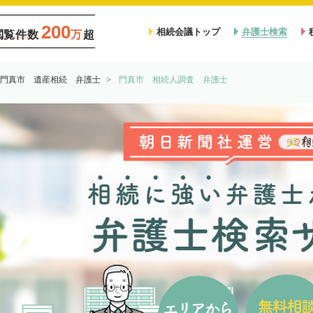
200
相続会議トップ
弁護士検索
閲覧件数
万
超
門真市 遺産相続 弁護士
門真市 相続人調査 弁護士