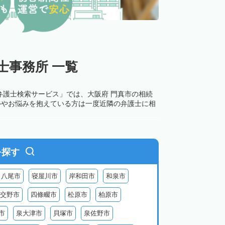
士事務所 一覧
弁護士検索サービス」では、大阪府 門真市の相続
ルやお悩みを抱えている方は一度近隣の弁護士に相
を探す
八尾市
寝屋川市
岸和田市
和泉市
交野市
四條畷市
松原市
柏原市
市
泉大津市
貝塚市
泉佐野市