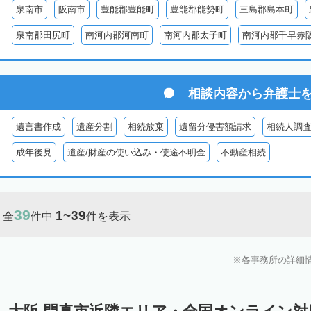
泉南市
阪南市
豊能郡豊能町
豊能郡能勢町
三島郡島本町
泉南郡田尻町
南河内郡河南町
南河内郡太子町
南河内郡千早赤
相談内容から
弁護士
遺言書作成
遺産分割
相続放棄
遺留分侵害額請求
相続人調
成年後見
遺産/財産の使い込み・使途不明金
不動産相続
39
1~39
全
件中
件を表示
各事務所の詳細