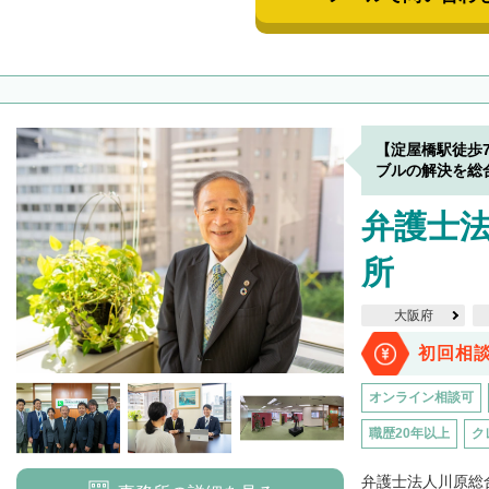
【淀屋橋駅徒歩
ブルの解決を総
弁護士法
所
大阪府
初回相
オンライン相談可
職歴20年以上
ク
弁護士法人川原総