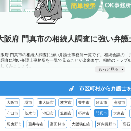
大阪府 門真市の相続人調査に強い弁護
大阪府 門真市の相続人調査に強い弁護士事務所一覧です。相続会議の「
人調査に強い弁護士事務所を一覧で見ることが出来ます。相続のトラブ
談してみましょう。
もっと見る
市区町村から
弁護士
大阪市
堺市
東大阪市
枚方市
豊中市
吹田市
高槻市
門真市
守口市
茨木市
池田市
箕面市
摂津市
大東市
羽曳野市
藤井寺市
富田林市
大阪狭山市
河内長野市
高石