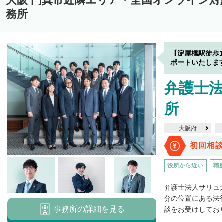
大阪 門真市近隣エリア・全国オンライン
務所
【淀屋橋駅徒歩
ポートいたしま
弁護士法
所
大阪府
初回相
役所から近い
職
弁護士法人サリュ
分の位置にある法
事務所の詳細を見る
談をお受けしており