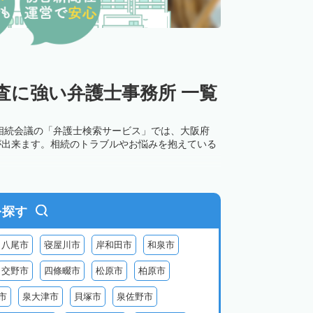
査に強い弁護士事務所 一覧
相続会議の「弁護士検索サービス」では、大阪府
が出来ます。相続のトラブルやお悩みを抱えている
を探す
八尾市
寝屋川市
岸和田市
和泉市
交野市
四條畷市
松原市
柏原市
市
泉大津市
貝塚市
泉佐野市