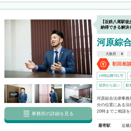
【近鉄八尾駅徒
納得できる解決
河原綜
大阪府
初回相
19時以降TEL可
役所から近い
駐
河原綜合法律事務
分の位置にある法
20時までご相談を
事務所の詳細を見る
最寄駅
近畿