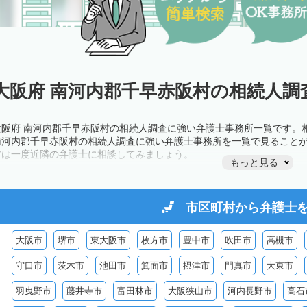
大阪府 南河内郡千早赤阪村の相続人調
大阪府 南河内郡千早赤阪村の相続人調査に強い弁護士事務所一覧です。
南河内郡千早赤阪村の相続人調査に強い弁護士事務所を一覧で見ること
方は一度近隣の弁護士に相談してみましょう。
もっと見る
市区町村から
弁護士
大阪市
堺市
東大阪市
枚方市
豊中市
吹田市
高槻市
守口市
茨木市
池田市
箕面市
摂津市
門真市
大東市
羽曳野市
藤井寺市
富田林市
大阪狭山市
河内長野市
高石