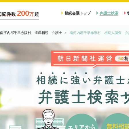
200
相続会議トップ
弁護士検索
閲覧件数
万
超
南河内郡千早赤阪村 遺産相続 弁護士
南河内郡千早赤阪村 相続人調査 弁