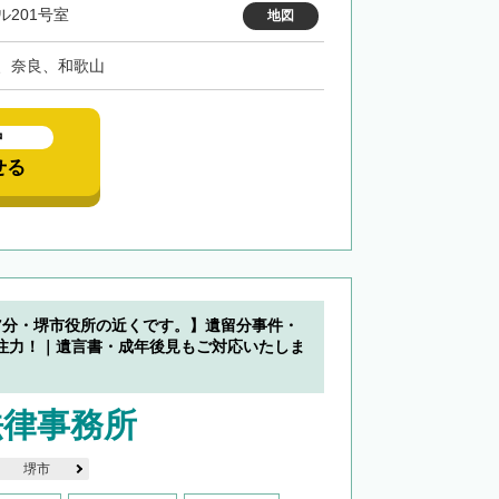
ル201号室
地図
、奈良、和歌山
中
せる
7分・堺市役所の近くです。】遺留分事件・
注力！｜遺言書・成年後見もご対応いたしま
法律事務所
堺市