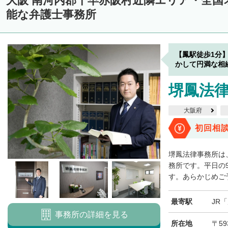
大阪 南河内郡千早赤阪村近隣エリア・全国
能な弁護士事務所
【鳳駅徒歩1分
かして円満な相
堺鳳法
大阪府
初回相
堺鳳法律事務所は
務所です。平日の
す。あらかじめご予
最寄駅
JR
事務所の詳細を見る
所在地
〒59