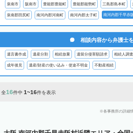
泉南市
阪南市
豊能郡豊能町
豊能郡能勢町
三島郡島本町
南河内郡千早赤
泉南郡田尻町
南河内郡河南町
南河内郡太子町
相談内容から
弁護士
遺言書作成
遺産分割
相続放棄
遺留分侵害額請求
相続人調
成年後見
遺産/財産の使い込み・使途不明金
不動産相続
16
1~16
全
件中
件を表示
各事務所の詳細