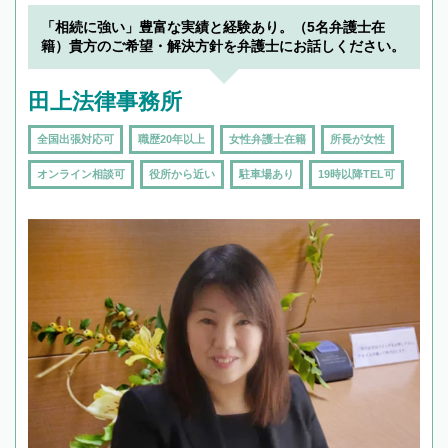
「相続に強い」豊富な実績と経験あり。（5名弁護士在
籍）貴方のご希望・解決方針を弁護士にお話しください。
田上法律事務所
全国出張対応可
職歴20年以上
女性弁護士在籍
所長が女性
オンライン相談可
役所から近い
駐車場あり
19時以降TEL可