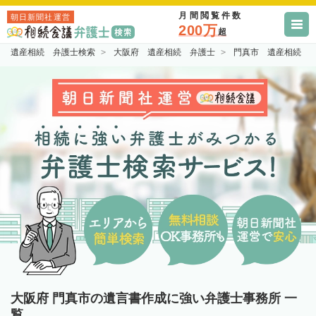
月間閲覧件数
朝日新聞社運営
200万
超
遺産相続 弁護士検索
大阪府 遺産相続 弁護士
門真市 遺産相続 
大阪府 門真市の遺言書作成に強い弁護士事務所 一
覧