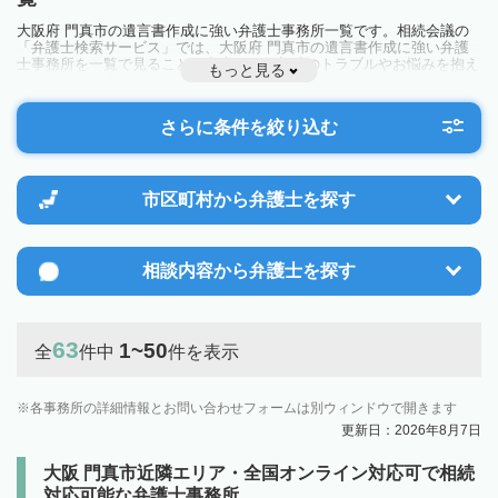
大阪府 門真市の遺言書作成に強い弁護士事務所一覧です。相続会議の
「弁護士検索サービス」では、大阪府 門真市の遺言書作成に強い弁護
士事務所を一覧で見ることが出来ます。相続のトラブルやお悩みを抱え
もっと見る
ている方は一度近隣の弁護士に相談してみましょう。
さらに条件を絞り込む
市区町村から
弁護士を探す
相談内容から
弁護士を探す
63
1~50
全
件中
件を表示
各事務所の詳細情報とお問い合わせフォームは別ウィンドウで開きます
更新日：2026年8月7日
大阪 門真市近隣エリア・全国オンライン対応可で相続
対応可能な弁護士事務所