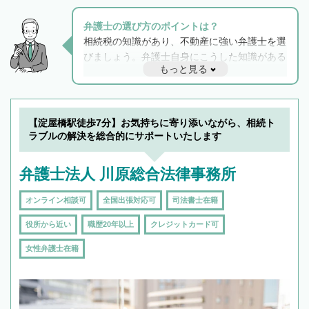
弁護士の選び方のポイントは？
相続税の知識があり、不動産に強い弁護士を選
びましょう。弁護士自身にこうした知識がある
もっと見る
と他士業との連携もスムーズに進み、トラブル
解決のみならず相続をトータルで任せることが
できます。また、相続は感情がからむ分野なの
でフィーリングも重要です。実際に電話や面談
【淀屋橋駅徒歩7分】お気持ちに寄り添いながら、相続ト
で複数の弁護士と会話をしてウマが合う方に依
ラブルの解決を総合的にサポートいたします
頼をするのがおすすめです。
弁護士法人 川原総合法律事務所
オンライン相談可
全国出張対応可
司法書士在籍
役所から近い
職歴20年以上
クレジットカード可
女性弁護士在籍