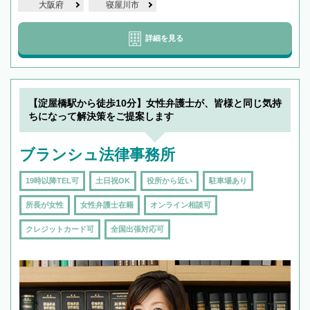
大阪府
寝屋川市
詳細を見る
【淀屋橋駅から徒歩10分】女性弁護士が、皆様と同じ気持
ちになって解決策をご提案します
ブランシュ法律事務所
19時以降TEL可
土日祝OK
役所から近い
駐車場あり
所長が女性
女性弁護士在籍
オンライン相談可
クレジットカード可
全国出張対応可