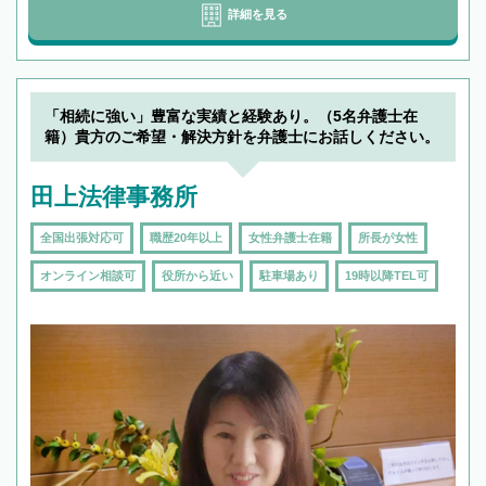
詳細を見る
「相続に強い」豊富な実績と経験あり。（5名弁護士在
籍）貴方のご希望・解決方針を弁護士にお話しください。
田上法律事務所
全国出張対応可
職歴20年以上
女性弁護士在籍
所長が女性
オンライン相談可
役所から近い
駐車場あり
19時以降TEL可