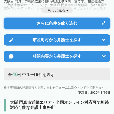
大阪府 門真市の相続放棄に強い弁護士事務所一覧です。相続会議の
「弁護士検索サービス」では、大阪府 門真市の相続放棄に強い弁護士
事務所を一覧で見ることが出来ます。相続のトラブルやお悩みを抱えて
もっと見る
いる方は一度近隣の弁護士に相談してみましょう。
さらに条件を絞り込む
市区町村から
弁護士を探す
相談内容から
弁護士を探す
46
1~46
全
件中
件を表示
各事務所の詳細情報とお問い合わせフォームは別ウィンドウで開きます
更新日：2026年8月6日
大阪 門真市近隣エリア・全国オンライン対応可で相続
対応可能な弁護士事務所