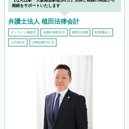
【なんば駅・大阪難波駅徒歩2分】法律と税務の両面から
相続をサポートいたします
弁護士法人 植田法律会計
オンライン相談可
全国出張対応可
税理士在籍
駐車場あり
土日祝OK
19時以降TEL可