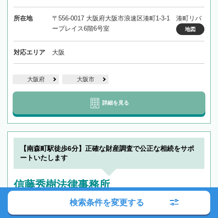
所在地
〒556-0017 大阪府大阪市浪速区湊町1-3-1 湊町リバ
ープレイス6階6号室
地図
対応エリア
大阪
大阪府
大阪市
詳細を見る
【南森町駅徒歩6分】正確な財産調査で公正な相続をサポ
ートいたします
信藤秀樹法律事務所
検索条件を変更する
職歴20年以上
全国出張対応可