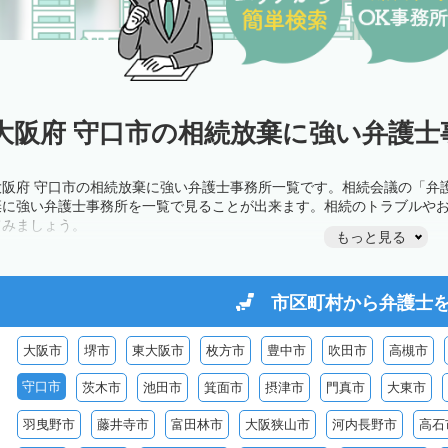
大阪府 守口市の相続放棄に強い弁護士
大阪府 守口市の相続放棄に強い弁護士事務所一覧です。相続会議の「弁
棄に強い弁護士事務所を一覧で見ることが出来ます。相続のトラブルや
てみましょう。
もっと見る
市区町村から
弁護士
大阪市
堺市
東大阪市
枚方市
豊中市
吹田市
高槻市
守口市
茨木市
池田市
箕面市
摂津市
門真市
大東市
羽曳野市
藤井寺市
富田林市
大阪狭山市
河内長野市
高石