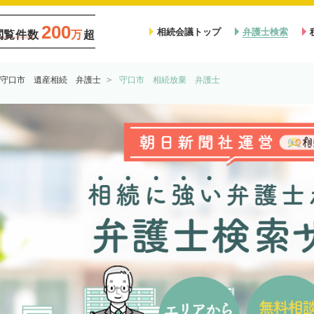
200
相続会議トップ
弁護士検索
閲覧件数
万
超
守口市 遺産相続 弁護士
守口市 相続放棄 弁護士