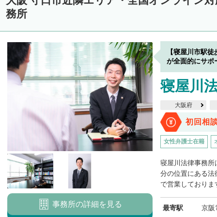
大阪 守口市近隣エリア・全国オンライン
務所
【寝屋川市駅徒
が全面的にサポ
寝屋川
大阪府
初回相
女性弁護士在籍
寝屋川法律事務所
分の位置にある法律
で営業しております
事務所の詳細を見る
最寄駅
京阪