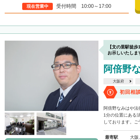
受付時間 10:00～17:00
現在営業中
【文の里駅徒歩
お示しいたしま
阿倍野
大阪府
初回相
阿倍野なみはや法
1分の位置にある
しております。ご予
最寄駅
大阪