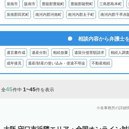
泉南市
阪南市
豊能郡豊能町
豊能郡能勢町
三島郡島本町
泉南郡田尻町
南河内郡河南町
南河内郡太子町
南河内郡千早赤
相談内容から
弁護士
遺言書作成
遺産分割
相続放棄
遺留分侵害額請求
相続人調
成年後見
遺産/財産の使い込み・使途不明金
不動産相続
45
1~45
全
件中
件を表示
各事務所の詳細