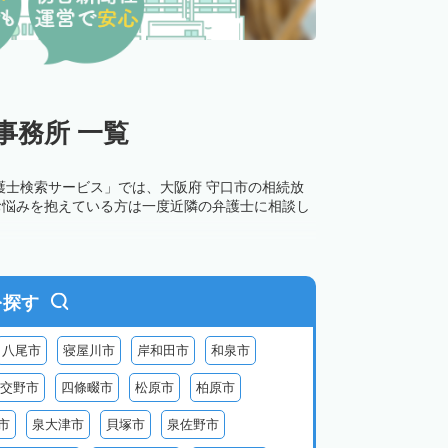
事務所 一覧
護士検索サービス」では、大阪府 守口市の相続放
お悩みを抱えている方は一度近隣の弁護士に相談し
を探す
八尾市
寝屋川市
岸和田市
和泉市
交野市
四條畷市
松原市
柏原市
市
泉大津市
貝塚市
泉佐野市