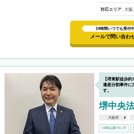
対応エリア
大阪
24時間いつでも受付
メールで問い合わ
【堺東駅徒歩約
遺産分割事件に
す。
堺中央
大阪府
19時以降TEL可