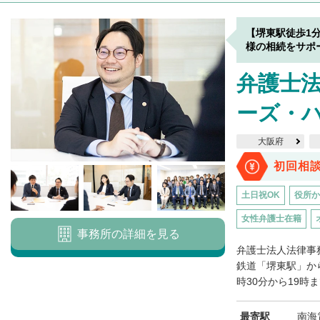
【堺東駅徒歩1
様の相続をサポ
弁護士
ーズ・ハ
大阪府
初回相
土日祝OK
役所か
女性弁護士在籍
事務所の詳細を見る
弁護士法人法律事
鉄道「堺東駅」か
時30分から19時ま
最寄駅
南海