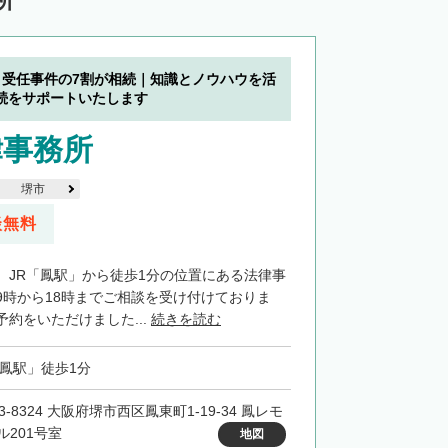
所
】受任事件の7割が相続｜知識とノウハウを活
続をサポートいたします
律事務所
堺市
談無料
、JR「鳳駅」から徒歩1分の位置にある法律事
9時から18時までご相談を受け付けておりま
約をいただけました...
続きを読む
「鳳駅」徒歩1分
3-8324 大阪府堺市西区鳳東町1-19-34 鳳レモ
ル201号室
地図