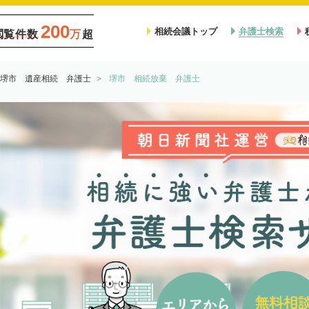
200
相続会議トップ
弁護士検索
閲覧件数
万
超
堺市 遺産相続 弁護士
堺市 相続放棄 弁護士