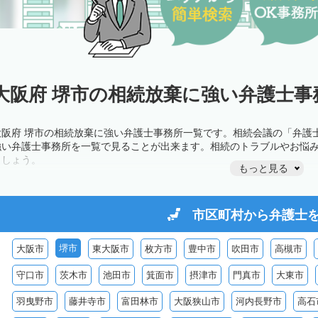
大阪府 堺市の相続放棄に強い弁護士事
大阪府 堺市の相続放棄に強い弁護士事務所一覧です。相続会議の「弁護
強い弁護士事務所を一覧で見ることが出来ます。相続のトラブルやお悩
ましょう。
もっと見る
市区町村から
弁護士
堺市
大阪市
東大阪市
枚方市
豊中市
吹田市
高槻市
守口市
茨木市
池田市
箕面市
摂津市
門真市
大東市
羽曳野市
藤井寺市
富田林市
大阪狭山市
河内長野市
高石