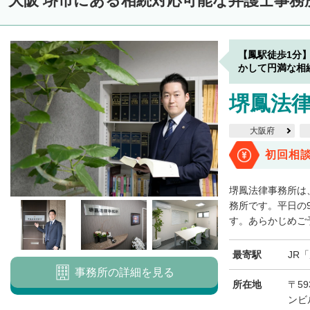
大阪 堺市にある相続対応可能な弁護士事務
【鳳駅徒歩1分
かして円満な相
堺鳳法
大阪府
初回相
堺鳳法律事務所は
務所です。平日の
す。あらかじめご予
最寄駅
JR
事務所の詳細を見る
所在地
〒59
ンビ