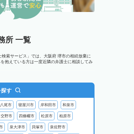
務所 一覧
士検索サービス」では、大阪府 堺市の相続放棄に
みを抱えている方は一度近隣の弁護士に相談してみ
を探す
八尾市
寝屋川市
岸和田市
和泉市
交野市
四條畷市
松原市
柏原市
市
泉大津市
貝塚市
泉佐野市