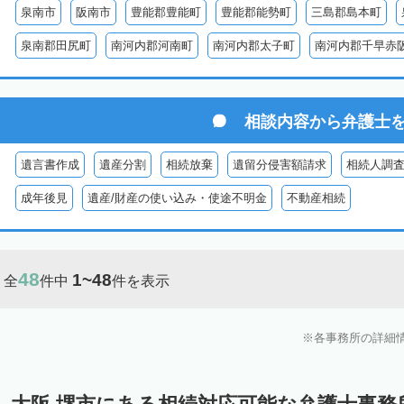
泉南市
阪南市
豊能郡豊能町
豊能郡能勢町
三島郡島本町
泉南郡田尻町
南河内郡河南町
南河内郡太子町
南河内郡千早赤
相談内容から
弁護士
遺言書作成
遺産分割
相続放棄
遺留分侵害額請求
相続人調
成年後見
遺産/財産の使い込み・使途不明金
不動産相続
48
1~48
全
件中
件を表示
各事務所の詳細