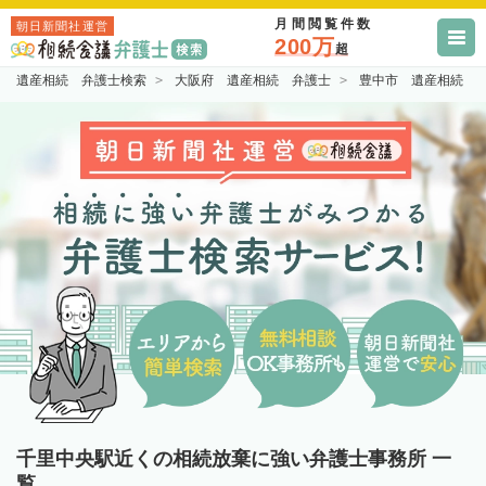
月間閲覧件数
朝日新聞社運営
200万
超
遺産相続 弁護士検索
大阪府 遺産相続 弁護士
豊中市 遺産相続 
千里中央駅近くの相続放棄に強い弁護士事務所 一
覧