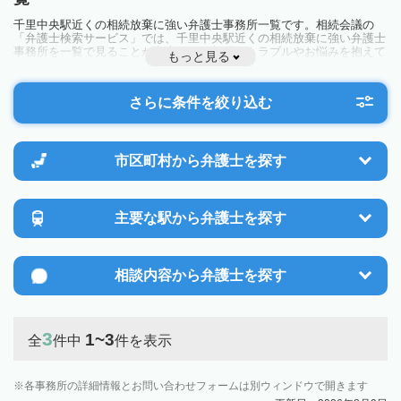
千里中央駅近くの相続放棄に強い弁護士事務所一覧です。相続会議の
「弁護士検索サービス」では、千里中央駅近くの相続放棄に強い弁護士
事務所を一覧で見ることが出来ます。相続のトラブルやお悩みを抱えて
もっと見る
いる方は一度近隣の弁護士に相談してみましょう。
さらに条件を絞り込む
市区町村から
弁護士を探す
主要な駅から
弁護士を探す
相談内容から
弁護士を探す
3
1~3
全
件中
件を表示
各事務所の詳細情報とお問い合わせフォームは別ウィンドウで開きます