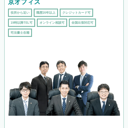
京オフィス
役所から近い
職歴20年以上
クレジットカード可
19時以降TEL可
オンライン相談可
全国出張対応可
司法書士在籍