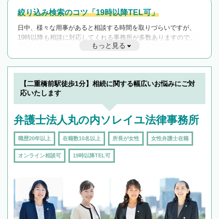
絞り込み検索のコツ「19時以降TEL可」
日中、様々な用事があると相談する時間を取りづらいですが、
19時以降も相談に対応してくれる事務所が多数ありますので、
もっと見る
遅い時間の相談が増えそうな場合はそのような事務所に絞り込
んで検索してみましょう。
19時以降TEL可の条件
を加えて再検索
【二重橋前駅徒歩1分】相続に関する幅広いお悩みにご対
応いたします
弁護士法人丸の内ソレイユ法律事務所
職歴20年以上
在籍数10名以上
所長が女性
女性弁護士在籍
オンライン相談可
19時以降TEL可