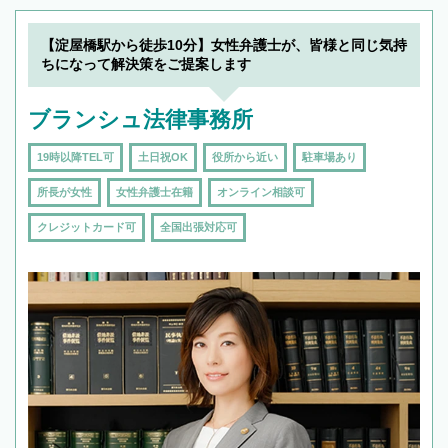
【淀屋橋駅から徒歩10分】女性弁護士が、皆様と同じ気持
ちになって解決策をご提案します
ブランシュ法律事務所
19時以降TEL可
土日祝OK
役所から近い
駐車場あり
所長が女性
女性弁護士在籍
オンライン相談可
クレジットカード可
全国出張対応可