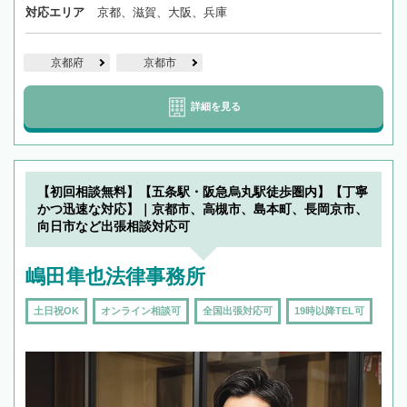
対応エリア
京都、滋賀、大阪、兵庫
京都府
京都市
詳細を見る
【初回相談無料】【五条駅・阪急烏丸駅徒歩圏内】【丁寧
かつ迅速な対応】｜京都市、高槻市、島本町、長岡京市、
向日市など出張相談対応可
嶋田隼也法律事務所
土日祝OK
オンライン相談可
全国出張対応可
19時以降TEL可