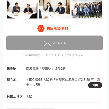
初回相談無料
メールする
この事務所はメールでのお問合せができません。
最寄駅
南海電鉄「堺東駅」徒歩1分
所在地
〒590-0075 大阪府堺市堺区南花田口町2-3-20 三共堺
東ビル8階
地図
対応エリア
大阪