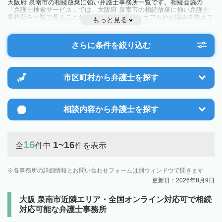
大阪府 泉南市の相続放棄に強い弁護士事務所一覧です。相続会議の
「弁護士検索サービス」では、大阪府 泉南市の相続放棄に強い弁護士
事務所を一覧で見ることが出来ます。相続のトラブルやお悩みを抱えて
もっと見る
いる方は一度近隣の弁護士に相談してみましょう。
さらに条件を絞り込む
市区町村から
弁護士を探す
相談内容から
弁護士を探す
16
1~16
全
件中
件を表示
各事務所の詳細情報とお問い合わせフォームは別ウィンドウで開きます
更新日：2026年8月9日
大阪 泉南市近隣エリア・全国オンライン対応可で相続
対応可能な弁護士事務所