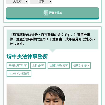
大阪府
堺市
詳細を見る
【堺東駅徒歩約7分・堺市役所の近くです。】遺留分事
件・遺産分割事件に注力！｜遺言書・成年後見もご対応い
たします。
堺中央法律事務所
19時以降TEL可
土日祝OK
全国出張対応可
役所から近い
オンライン相談可