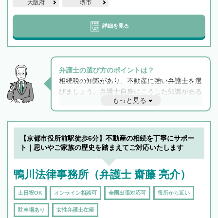
大阪府
堺市
詳細を見る
弁護士の選び方のポイントは？
相続税の知識があり、不動産に強い弁護士を選
びましょう。弁護士自身にこうした知識がある
もっと見る
と他士業との連携もスムーズに進み、トラブル
解決のみならず相続をトータルで任せることが
できます。また、相続は感情がからむ分野なの
でフィーリングも重要です。実際に電話や面談
【京都市役所前駅徒歩6分】不動産の相続を丁寧にサポー
で複数の弁護士と会話をしてウマが合う方に依
ト｜思いやご家族の歴史を踏まえてご対応いたします
頼をするのがおすすめです。
鴨川法律事務所（弁護士 齋藤 亮介）
土日祝OK
オンライン相談可
全国出張対応可
役所から近い
駐車場あり
女性弁護士在籍