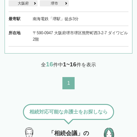
大阪府
堺市
最寄駅
南海電鉄「堺駅」徒歩3分
所在地
〒590-0947 大阪府堺市堺区熊野町西3-2-7 ダイワビル
2階
16
1~16
全
件中
件を表示
1
相続対応可能な弁護士をお探しなら
「相続会議」の