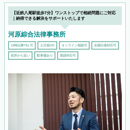
【近鉄八尾駅徒歩7分】ワンストップで相続問題にご対応
｜納得できる解決をサポートいたします
河原綜合法律事務所
19時以降TEL可
土日祝OK
オンライン相談可
全国出張対応可
役所から近い
駐車場あり
英語対応可