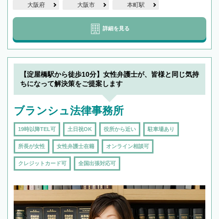
大阪府
大阪市
本町駅
詳細を見る
【淀屋橋駅から徒歩10分】女性弁護士が、皆様と同じ気持
ちになって解決策をご提案します
ブランシュ法律事務所
19時以降TEL可
土日祝OK
役所から近い
駐車場あり
所長が女性
女性弁護士在籍
オンライン相談可
クレジットカード可
全国出張対応可