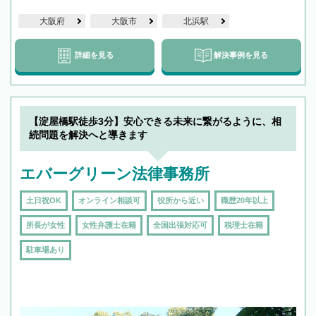
大阪府
大阪市
北浜駅
詳細を見る
解決事例を見る
【淀屋橋駅徒歩3分】安心できる未来に繋がるように、相
続問題を解決へと導きます
エバーグリーン法律事務所
土日祝OK
オンライン相談可
役所から近い
職歴20年以上
所長が女性
女性弁護士在籍
全国出張対応可
税理士在籍
駐車場あり