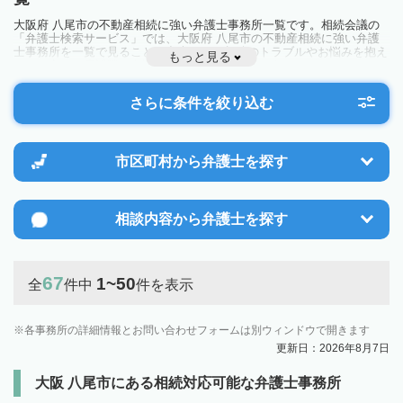
大阪府 八尾市の不動産相続に強い弁護士事務所一覧です。相続会議の
「弁護士検索サービス」では、大阪府 八尾市の不動産相続に強い弁護
士事務所を一覧で見ることが出来ます。相続のトラブルやお悩みを抱え
もっと見る
ている方は一度近隣の弁護士に相談してみましょう。
さらに条件を絞り込む
市区町村から
弁護士を探す
相談内容から
弁護士を探す
67
1~50
全
件中
件を表示
各事務所の詳細情報とお問い合わせフォームは別ウィンドウで開きます
更新日：2026年8月7日
大阪 八尾市にある相続対応可能な弁護士事務所