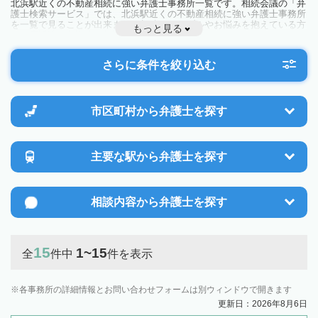
北浜駅近くの不動産相続に強い弁護士事務所一覧です。相続会議の「弁
護士検索サービス」では、北浜駅近くの不動産相続に強い弁護士事務所
を一覧で見ることが出来ます。相続のトラブルやお悩みを抱えている方
もっと見る
は一度近隣の弁護士に相談してみましょう。
さらに条件を絞り込む
市区町村から
弁護士を探す
主要な駅から
弁護士を探す
相談内容から
弁護士を探す
15
1~15
全
件中
件を表示
各事務所の詳細情報とお問い合わせフォームは別ウィンドウで開きます
更新日：2026年8月6日