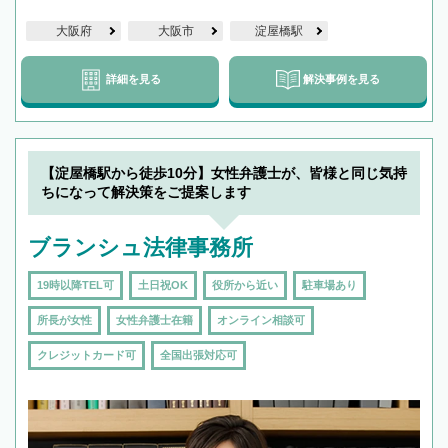
大阪府
大阪市
淀屋橋駅
詳細を見る
解決事例を見る
【淀屋橋駅から徒歩10分】女性弁護士が、皆様と同じ気持
ちになって解決策をご提案します
ブランシュ法律事務所
19時以降TEL可
土日祝OK
役所から近い
駐車場あり
所長が女性
女性弁護士在籍
オンライン相談可
クレジットカード可
全国出張対応可