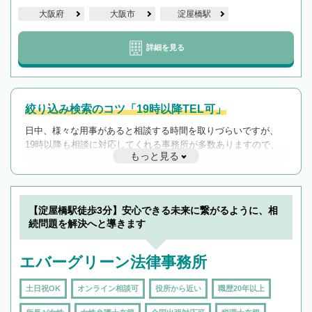
大阪府
大阪市
淀屋橋駅
詳細を見る
絞り込み検索のコツ「19時以降TEL可」
日中、様々な用事があると相談する時間を取りづらいですが、
19時以降も相談に対応してくれる事務所が多数ありますので、
もっと見る
遅い時間の相談が増えそうな場合はそのような事務所に絞り込
んで検索してみましょう。
19時以降TEL可の条件
を加えて再検索
【淀屋橋駅徒歩3分】安心できる未来に繋がるように、相
続問題を解決へと導きます
エバーグリーン法律事務所
土日祝OK
オンライン相談可
役所から近い
職歴20年以上