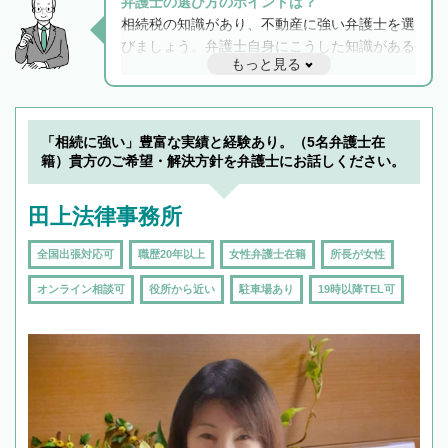
弁護士の選び方のポイントは？
相続税の知識があり、不動産に強い弁護士を選
びましょう。弁護士自身にこうした知識がある
もっと見る
と他士業との連携もスムーズに進み、トラブル
解決のみならず相続をトータルで任せることが
できます。また、相続は感情がからむ分野なの
でフィーリングも重要です。実際に電話や面談
「相続に強い」豊富な実績と経験あり。（5名弁護士在
で複数の弁護士と会話をしてウマが合う方に依
籍）貴方のご希望・解決方針を弁護士にお話しください。
頼をするのがおすすめです。
田上法律事務所
全国出張対応可
職歴20年以上
女性弁護士在籍
所長が女性
オンライン相談可
役所から近い
駐車場あり
19時以降TEL可