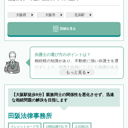
大阪府
大阪市
北浜駅
詳細を見る
弁護士の選び方のポイントは？
相続税の知識があり、不動産に強い弁護士を選
びましょう。弁護士自身にこうした知識がある
もっと見る
と他士業との連携もスムーズに進み、トラブル
解決のみならず相続をトータルで任せることが
できます。また、相続は感情がからむ分野なの
でフィーリングも重要です。実際に電話や面談
【大阪駅徒歩9分】親族同士の関係性を悪化させず、迅速
で複数の弁護士と会話をしてウマが合う方に依
な相続問題の解決を目指します
頼をするのがおすすめです。
田阪法律事務所
クレジットカード可
19時以降TEL可
土日祝OK