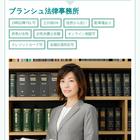
ブランシュ法律事務所
19時以降TEL可
土日祝OK
役所から近い
駐車場あり
所長が女性
女性弁護士在籍
オンライン相談可
クレジットカード可
全国出張対応可