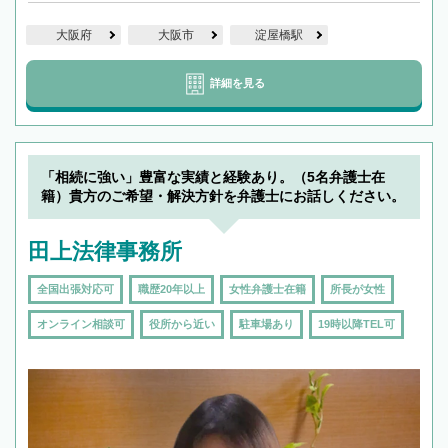
大阪府
大阪市
淀屋橋駅
詳細を見る
「相続に強い」豊富な実績と経験あり。（5名弁護士在
籍）貴方のご希望・解決方針を弁護士にお話しください。
田上法律事務所
全国出張対応可
職歴20年以上
女性弁護士在籍
所長が女性
オンライン相談可
役所から近い
駐車場あり
19時以降TEL可