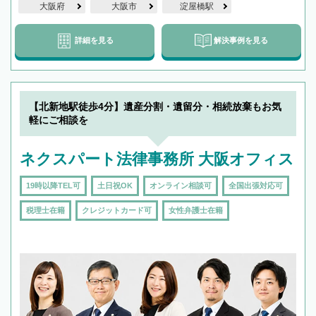
大阪府
大阪市
淀屋橋駅
詳細を見る
解決事例を見る
【北新地駅徒歩4分】遺産分割・遺留分・相続放棄もお気
軽にご相談を
ネクスパート法律事務所 大阪オフィス
19時以降TEL可
土日祝OK
オンライン相談可
全国出張対応可
税理士在籍
クレジットカード可
女性弁護士在籍