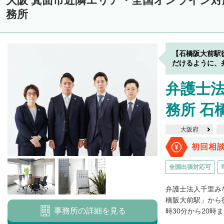
大阪 箕面市近隣エリア・全国オンライン
務所
【石橋阪大前駅
だけるように、
弁護士
務所 石
大阪府
初回相
全国出張対応可
弁護士法人千里み
橋阪大前駅」から
事務所の詳細を見る
時30分から20時ま