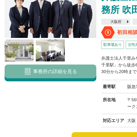
務所 吹
大阪府
初回相
駐車場あり
女性
弁護士法人千里み
千里駅」から徒歩
事務所の詳細を見る
30分から20時ま
最寄駅
阪急
所在地
〒56
ーク
対応エリア
大阪