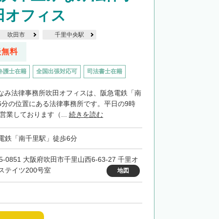
田オフィス
吹田市
千里中央駅
談無料
弁護士在籍
全国出張対応可
司法書士在籍
なみ法律事務所吹田オフィスは、阪急電鉄「南
6分の位置にある法律事務所です。平日の9時
で営業しております（...
続きを読む
電鉄「南千里駅」徒歩6分
5-0851 大阪府吹田市千里山西6-63-27 千里オ
ステイツ200号室
地図