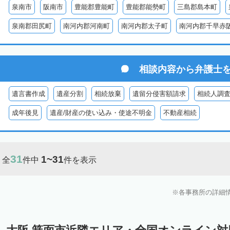
泉南市
阪南市
豊能郡豊能町
豊能郡能勢町
三島郡島本町
泉南郡田尻町
南河内郡河南町
南河内郡太子町
南河内郡千早赤
相談内容から
弁護士
遺言書作成
遺産分割
相続放棄
遺留分侵害額請求
相続人調
成年後見
遺産/財産の使い込み・使途不明金
不動産相続
31
1~31
全
件中
件を表示
各事務所の詳細