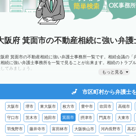
大阪府 箕面市の不動産相続に強い弁護
大阪府 箕面市の不動産相続に強い弁護士事務所一覧です。相続会議の「
産相続に強い弁護士事務所を一覧で見ることが出来ます。相続のトラブ
談してみましょう。
もっと見る
市区町村から
弁護士
大阪市
堺市
東大阪市
枚方市
豊中市
吹田市
高槻市
箕面市
守口市
茨木市
池田市
摂津市
門真市
大東市
羽曳野市
藤井寺市
富田林市
大阪狭山市
河内長野市
高石