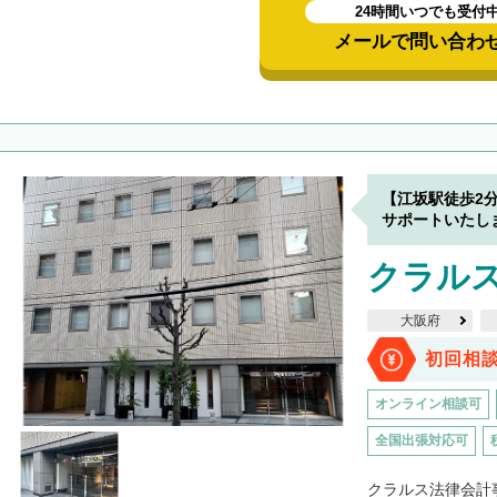
24時間いつでも受付
メールで問い合わ
【江坂駅徒歩2
サポートいたし
クラル
大阪府
初回相
オンライン相談可
全国出張対応可
クラルス法律会計