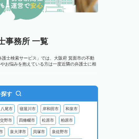
士事務所 一覧
弁護士検索サービス」では、大阪府 箕面市の不動
ルやお悩みを抱えている方は一度近隣の弁護士に相
を探す
八尾市
寝屋川市
岸和田市
和泉市
交野市
四條畷市
松原市
柏原市
市
泉大津市
貝塚市
泉佐野市