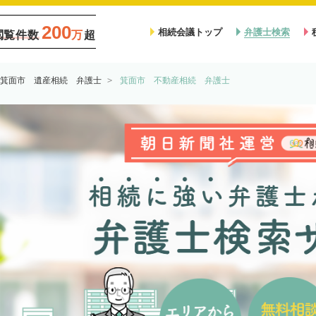
200
相続会議トップ
弁護士検索
閲覧件数
万
超
箕面市 遺産相続 弁護士
箕面市 不動産相続 弁護士