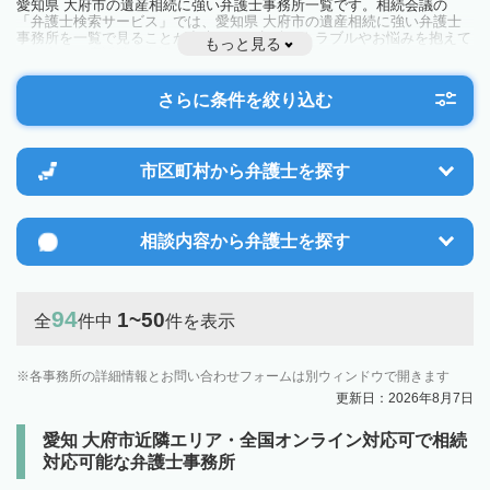
愛知県 大府市の遺産相続に強い弁護士事務所一覧です。相続会議の
「弁護士検索サービス」では、愛知県 大府市の遺産相続に強い弁護士
事務所を一覧で見ることが出来ます。相続のトラブルやお悩みを抱えて
もっと見る
いる方は一度近隣の弁護士に相談してみましょう。
さらに条件を絞り込む
市区町村から
弁護士を探す
相談内容から
弁護士を探す
94
1~50
全
件中
件を表示
各事務所の詳細情報とお問い合わせフォームは別ウィンドウで開きます
更新日：2026年8月7日
愛知 大府市近隣エリア・全国オンライン対応可で相続
対応可能な弁護士事務所