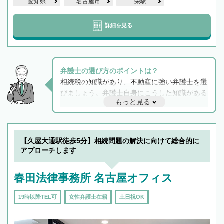
愛知県
名古屋市
栄駅
詳細を見る
弁護士の選び方のポイントは？
相続税の知識があり、不動産に強い弁護士を選
びましょう。弁護士自身にこうした知識がある
もっと見る
と他士業との連携もスムーズに進み、トラブル
解決のみならず相続をトータルで任せることが
できます。また、相続は感情がからむ分野なの
でフィーリングも重要です。実際に電話や面談
【久屋大通駅徒歩5分】相続問題の解決に向けて総合的に
で複数の弁護士と会話をしてウマが合う方に依
アプローチします
頼をするのがおすすめです。
春田法律事務所 名古屋オフィス
19時以降TEL可
女性弁護士在籍
土日祝OK