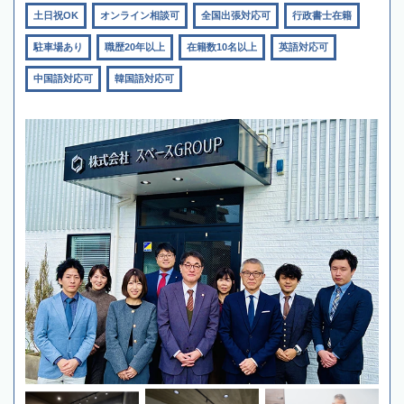
土日祝OK
オンライン相談可
全国出張対応可
行政書士在籍
駐車場あり
職歴20年以上
在籍数10名以上
英語対応可
中国語対応可
韓国語対応可