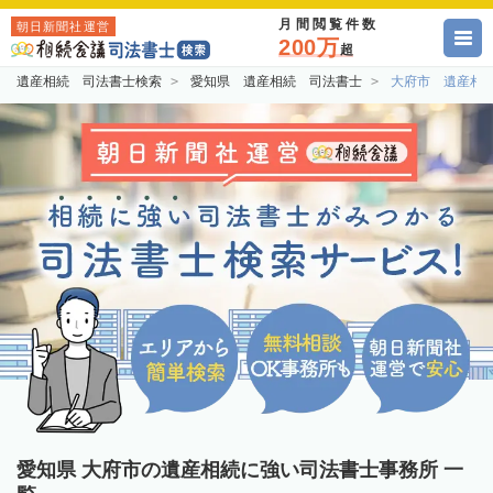
月間閲覧件数
朝日新聞社運営
200万
超
遺産相続 司法書士検索
愛知県 遺産相続 司法書士
大府市 遺産相
愛知県 大府市の遺産相続に強い司法書士事務所 一