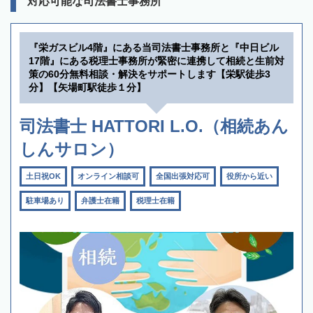
対応可能な司法書士事務所
『栄ガスビル4階』にある当司法書士事務所と『中日ビル
17階』にある税理士事務所が緊密に連携して相続と生前対
策の60分無料相談・解決をサポートします【栄駅徒歩3
分】【矢場町駅徒歩１分】
司法書士 HATTORI L.O.（相続あん
しんサロン）
土日祝OK
オンライン相談可
全国出張対応可
役所から近い
駐車場あり
弁護士在籍
税理士在籍