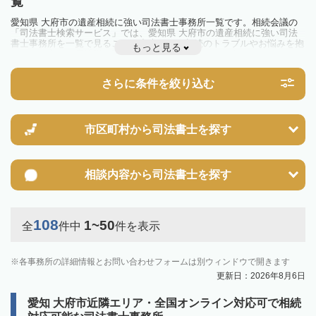
覧
愛知県 大府市の遺産相続に強い司法書士事務所一覧です。相続会議の
「司法書士検索サービス」では、愛知県 大府市の遺産相続に強い司法
書士事務所を一覧で見ることが出来ます。相続のトラブルやお悩みを抱
もっと見る
えている方は一度近隣の司法書士に相談してみましょう。
さらに条件を絞り込む
市区町村から
司法書士を探す
相談内容から
司法書士を探す
108
1~50
全
件中
件を表示
各事務所の詳細情報とお問い合わせフォームは別ウィンドウで開きます
更新日：2026年8月6日
愛知 大府市近隣エリア・全国オンライン対応可で相続