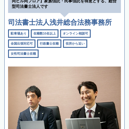
同ビル同フロア】家族信託・民事信託を得意とする、総合
型司法書士法人です
司法書士法人浅井総合法務事務所
駐車場あり
在籍数10名以上
オンライン相談可
全国出張対応可
行政書士在籍
役所から近い
女性司法書士在籍