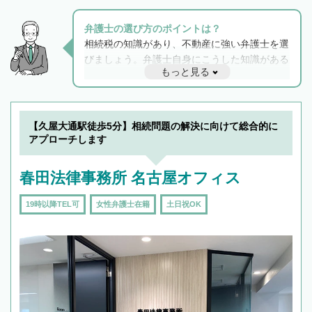
弁護士の選び方のポイントは？
相続税の知識があり、不動産に強い弁護士を選
びましょう。弁護士自身にこうした知識がある
もっと見る
と他士業との連携もスムーズに進み、トラブル
解決のみならず相続をトータルで任せることが
できます。また、相続は感情がからむ分野なの
でフィーリングも重要です。実際に電話や面談
【久屋大通駅徒歩5分】相続問題の解決に向けて総合的に
で複数の弁護士と会話をしてウマが合う方に依
アプローチします
頼をするのがおすすめです。
春田法律事務所 名古屋オフィス
19時以降TEL可
女性弁護士在籍
土日祝OK