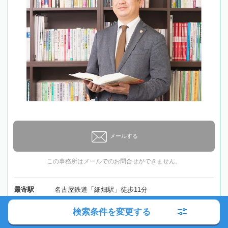
メールする
この事務所はメールでのお問合せができません。
最寄駅
名古屋鉄道「細畑駅」徒歩11分
検索条件を変更する
所在地
〒501-6011 岐阜県羽島郡岐南町八剣北4-111 奥田ビ
ル3階
地図