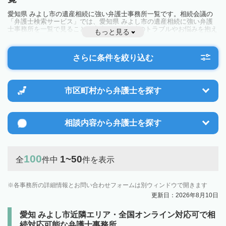
愛知県 みよし市の遺産相続に強い弁護士事務所一覧です。相続会議の
「弁護士検索サービス」では、愛知県 みよし市の遺産相続に強い弁護
士事務所を一覧で見ることが出来ます。相続のトラブルやお悩みを抱え
もっと見る
ている方は一度近隣の弁護士に相談してみましょう。
さらに条件を絞り込む
市区町村から
弁護士を探す
相談内容から
弁護士を探す
100
1~50
全
件中
件を表示
各事務所の詳細情報とお問い合わせフォームは別ウィンドウで開きます
更新日：2026年8月10日
愛知 みよし市近隣エリア・全国オンライン対応可で相
続対応可能な弁護士事務所