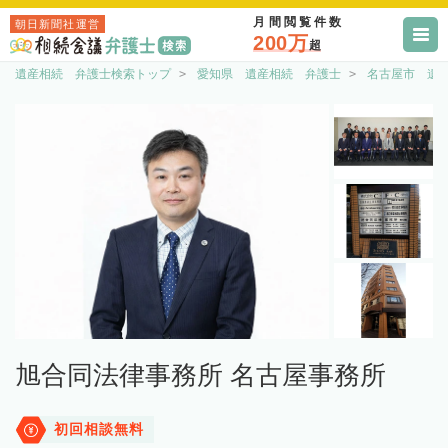
月間閲覧件数
朝日新聞社運営
200万
超
遺産相続 弁護士検索トップ
愛知県 遺産相続 弁護士
名古屋市 遺
旭合同法律事務所 名古屋事務所
初回相談無料