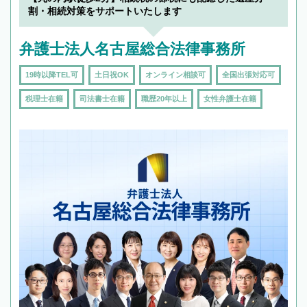
割・相続対策をサポートいたします
弁護士法人名古屋総合法律事務所
19時以降TEL可
土日祝OK
オンライン相談可
全国出張対応可
税理士在籍
司法書士在籍
職歴20年以上
女性弁護士在籍