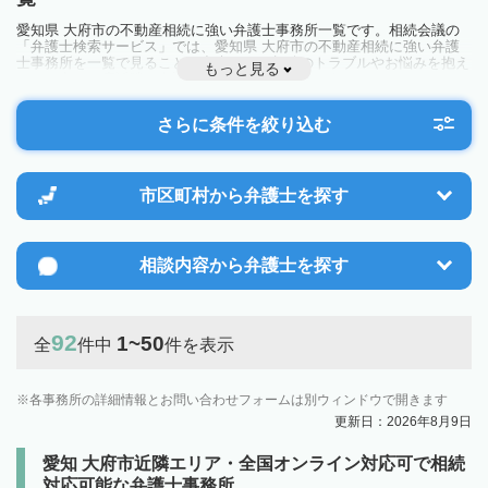
愛知県 大府市の不動産相続に強い弁護士事務所一覧です。相続会議の
「弁護士検索サービス」では、愛知県 大府市の不動産相続に強い弁護
士事務所を一覧で見ることが出来ます。相続のトラブルやお悩みを抱え
もっと見る
ている方は一度近隣の弁護士に相談してみましょう。
さらに条件を絞り込む
市区町村から
弁護士を探す
相談内容から
弁護士を探す
92
1~50
全
件中
件を表示
各事務所の詳細情報とお問い合わせフォームは別ウィンドウで開きます
更新日：2026年8月9日
愛知 大府市近隣エリア・全国オンライン対応可で相続
対応可能な弁護士事務所