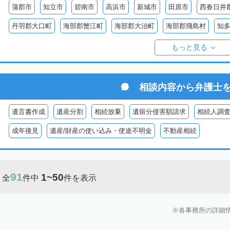
蒲郡市
知立市
碧南市
高浜市
新城市
田原市
西春日井
丹羽郡大口町
海部郡蟹江町
海部郡大治町
海部郡飛島村
知
知多郡美浜町
知多郡南知多町
額田郡幸田町
北設楽郡設楽町
もっと見る
相談内容から
弁護士
遺言書作成
遺産分割
相続放棄
遺留分侵害額請求
相続人調
成年後見
遺産/財産の使い込み・使途不明金
不動産相続
91
1~50
全
件中
件を表示
各事務所の詳細