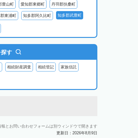
郡豊山町
愛知郡東郷町
丹羽郡扶桑町
知多郡武豊町
多郡東浦町
知多郡阿久比町
北設楽郡東栄町
北設楽郡豊根村
を探す
査
相続財産調査
相続登記
家族信託
情報とお問い合わせフォームは別ウィンドウで開きます
更新日：2026年8月9日