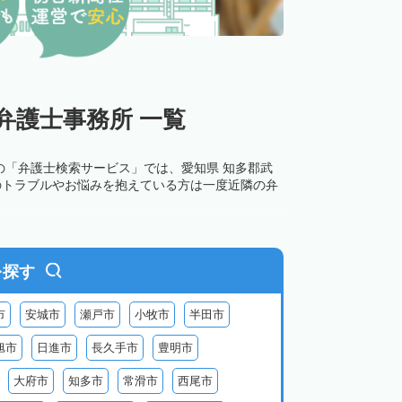
弁護士事務所 一覧
の「弁護士検索サービス」では、愛知県 知多郡武
のトラブルやお悩みを抱えている方は一度近隣の弁
を探す
市
安城市
瀬戸市
小牧市
半田市
旭市
日進市
長久手市
豊明市
大府市
知多市
常滑市
西尾市