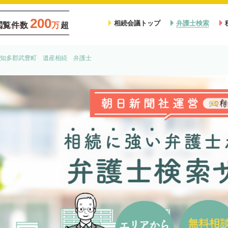
200
相続会議トップ
弁護士検索
閲覧件数
万
超
知多郡武豊町 遺産相続 弁護士