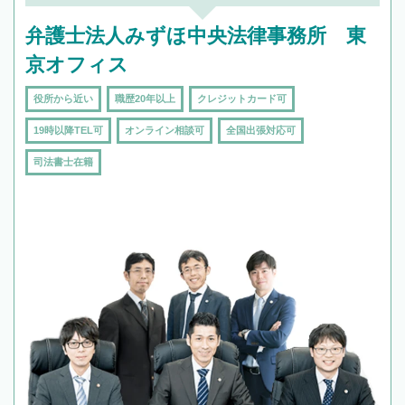
頼をするのがおすすめです。
弁護士法人みずほ中央法律事務所 東
京オフィス
役所から近い
職歴20年以上
クレジットカード可
19時以降TEL可
オンライン相談可
全国出張対応可
司法書士在籍