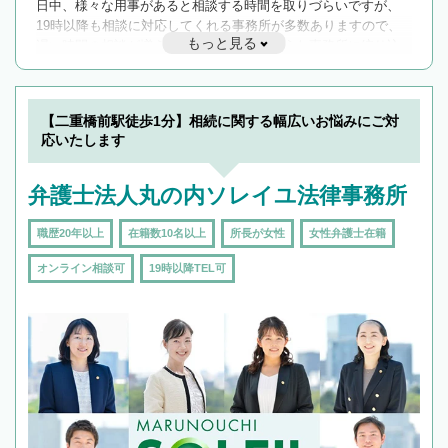
日中、様々な用事があると相談する時間を取りづらいですが、
19時以降も相談に対応してくれる事務所が多数ありますので、
もっと見る
遅い時間の相談が増えそうな場合はそのような事務所に絞り込
んで検索してみましょう。
19時以降TEL可の条件
を加えて再検索
【二重橋前駅徒歩1分】相続に関する幅広いお悩みにご対
応いたします
弁護士法人丸の内ソレイユ法律事務所
職歴20年以上
在籍数10名以上
所長が女性
女性弁護士在籍
オンライン相談可
19時以降TEL可