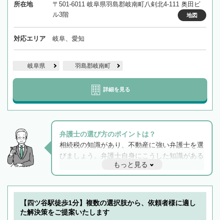
所在地
〒501-6011 岐阜県羽島郡岐南町八剣北4-111 奥田ビ
ル3階
地図
対応エリア
岐阜、愛知
岐阜県
羽島郡岐南町
詳細を見る
弁護士の選び方のポイントは？
相続税の知識があり、不動産に強い弁護士を選
びましょう。弁護士自身にこうした知識がある
もっと見る
と他士業との連携もスムーズに進み、トラブル
解決のみならず相続をトータルで任せることが
できます。また、相続は感情がからむ分野なの
でフィーリングも重要です。実際に電話や面談
【四ツ谷駅徒歩1分】複数の選択肢から、依頼者様に適し
で複数の弁護士と会話をしてウマが合う方に依
た解決策をご提案いたします