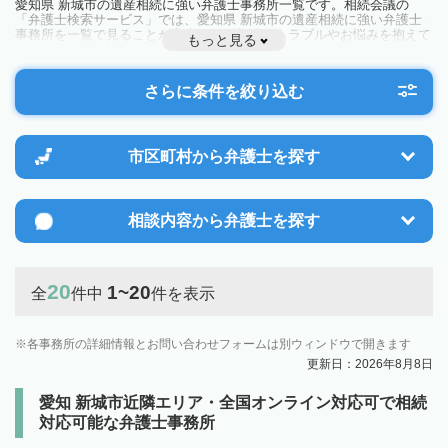
愛知県 新城市の遺産相続に強い弁護士事務所一覧です。相続会議の
「弁護士検索サービス」では、愛知県 新城市の遺産相続に強い弁護士
事務所を一覧で見ることが出来ます。相続のトラブルやお悩みを抱えて
もっと見る
いる方は一度近隣の弁護士に相談してみましょう。
さらに条件を絞り込む
市区町村から
弁護士を探す
相談内容から
弁護士を探す
20
1~20
全
件中
件を表示
各事務所の詳細情報とお問い合わせフォームは別ウィンドウで開きます
更新日：2026年8月8日
愛知 新城市近隣エリア・全国オンライン対応可で相続
対応可能な弁護士事務所