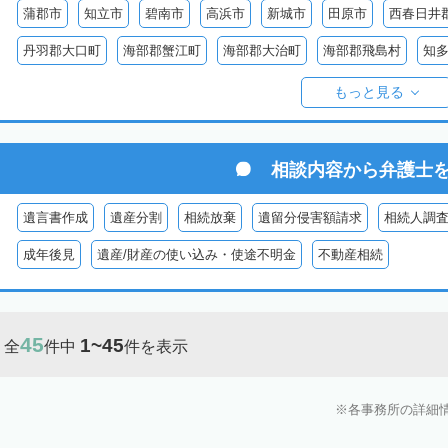
蒲郡市
知立市
碧南市
高浜市
新城市
田原市
西春日井
丹羽郡大口町
海部郡蟹江町
海部郡大治町
海部郡飛島村
知
知多郡美浜町
知多郡南知多町
額田郡幸田町
北設楽郡設楽町
もっと見る
相談内容から
弁護士
遺言書作成
遺産分割
相続放棄
遺留分侵害額請求
相続人調
成年後見
遺産/財産の使い込み・使途不明金
不動産相続
45
1~45
全
件中
件を表示
各事務所の詳細