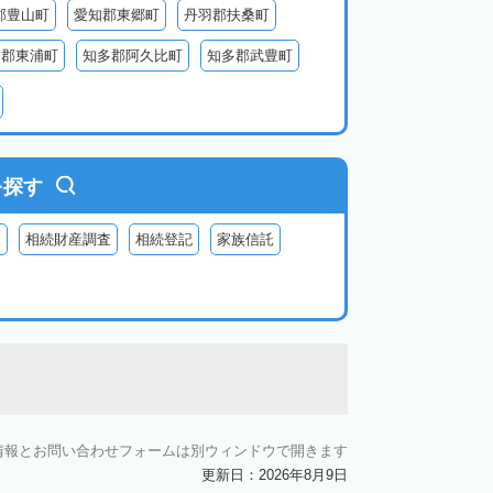
郡豊山町
愛知郡東郷町
丹羽郡扶桑町
多郡東浦町
知多郡阿久比町
知多郡武豊町
北設楽郡東栄町
北設楽郡豊根村
を探す
査
相続財産調査
相続登記
家族信託
情報とお問い合わせフォームは別ウィンドウで開きます
更新日：2026年8月9日