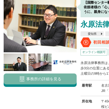
【国際センター
依頼者様の「心
うに、親身にな
永原法
愛知県
初回相
オンライン相談可
永原法律事務所は
歩3分の位置にあ
土曜日の9時から1
事務所の詳細を見る
最寄駅
名古
JR
所在地
〒45
桜ビ