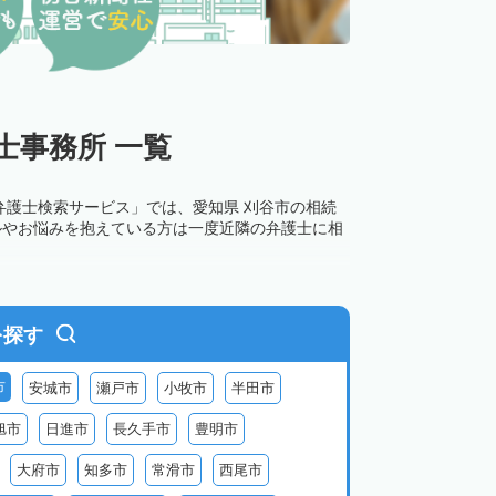
士事務所 一覧
弁護士検索サービス」では、愛知県 刈谷市の相続
ルやお悩みを抱えている方は一度近隣の弁護士に相
を探す
市
安城市
瀬戸市
小牧市
半田市
旭市
日進市
長久手市
豊明市
大府市
知多市
常滑市
西尾市