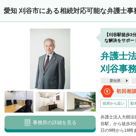
愛知 刈谷市にある相続対応可能な弁護士事
【刈谷駅徒歩3
な解決をサポー
弁護士
刈谷事
愛知県
初回相
役所から近い
駐
弁護士法人大樹法
事務所の詳細を見る
谷駅」から徒歩3
日の9時から18時