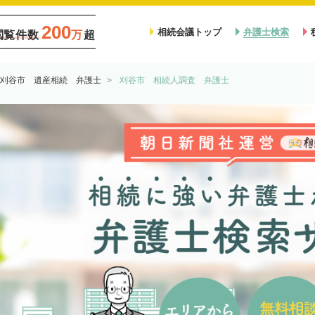
200
相続会議トップ
弁護士検索
閲覧件数
万
超
刈谷市 遺産相続 弁護士
刈谷市 相続人調査 弁護士