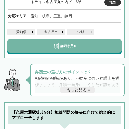
トライフ名古屋丸の内ビル6階
地図
対応エリア
愛知、岐阜、三重、静岡
愛知県
名古屋市
栄駅
詳細を見る
弁護士の選び方のポイントは？
相続税の知識があり、不動産に強い弁護士を選
びましょう。弁護士自身にこうした知識がある
もっと見る
と他士業との連携もスムーズに進み、トラブル
解決のみならず相続をトータルで任せることが
できます。また、相続は感情がからむ分野なの
でフィーリングも重要です。実際に電話や面談
【久屋大通駅徒歩5分】相続問題の解決に向けて総合的に
で複数の弁護士と会話をしてウマが合う方に依
アプローチします
頼をするのがおすすめです。