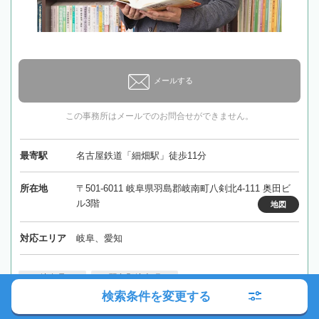
メールする
この事務所はメールでのお問合せができません。
最寄駅
名古屋鉄道「細畑駅」徒歩11分
所在地
〒501-6011 岐阜県羽島郡岐南町八剣北4-111 奥田ビ
ル3階
地図
対応エリア
岐阜、愛知
岐阜県
羽島郡岐南町
検索条件を変更する
詳細を見る