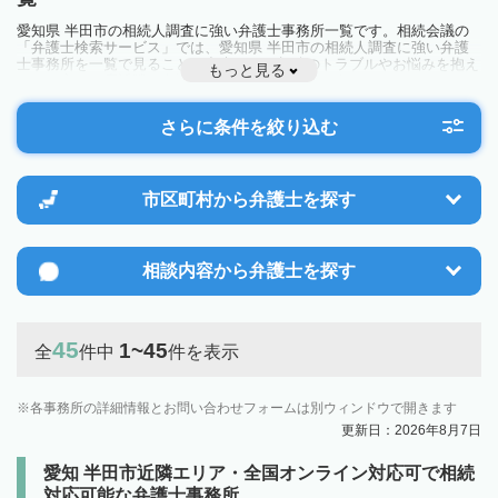
愛知県 半田市の相続人調査に強い弁護士事務所一覧です。相続会議の
「弁護士検索サービス」では、愛知県 半田市の相続人調査に強い弁護
士事務所を一覧で見ることが出来ます。相続のトラブルやお悩みを抱え
もっと見る
ている方は一度近隣の弁護士に相談してみましょう。
さらに条件を絞り込む
市区町村から
弁護士を探す
相談内容から
弁護士を探す
45
1~45
全
件中
件を表示
各事務所の詳細情報とお問い合わせフォームは別ウィンドウで開きます
更新日：2026年8月7日
愛知 半田市近隣エリア・全国オンライン対応可で相続
対応可能な弁護士事務所