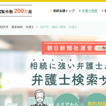
200
相続会議トップ
弁護士検索
閲覧件数
万
超
稲沢市 遺産相続 弁護士
稲沢市 相続人調査 弁護士