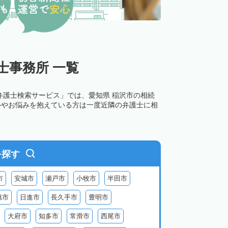
士事務所 一覧
弁護士検索サービス」では、愛知県 稲沢市の相続
ルやお悩みを抱えている方は一度近隣の弁護士に相
を探す
市
安城市
瀬戸市
小牧市
半田市
旭市
日進市
長久手市
豊明市
大府市
知多市
常滑市
西尾市