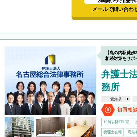
24時間いつでも受付
メールで問い合わ
【丸の内駅徒歩
相続対策をサポ
弁護士
務所
愛知県
初回相
19時以降TEL可
税理士在籍
司法