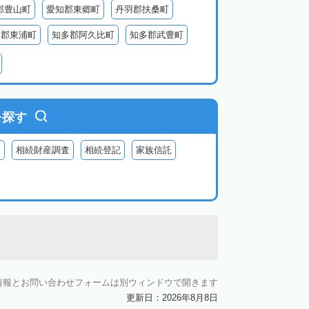
郡豊山町
愛知郡東郷町
丹羽郡扶桑町
多郡東浦町
知多郡阿久比町
知多郡武豊町
北設楽郡東栄町
北設楽郡豊根村
を探す
査
相続財産調査
相続登記
家族信託
情報とお問い合わせフォームは別ウィンドウで開きます
更新日：2026年8月8日