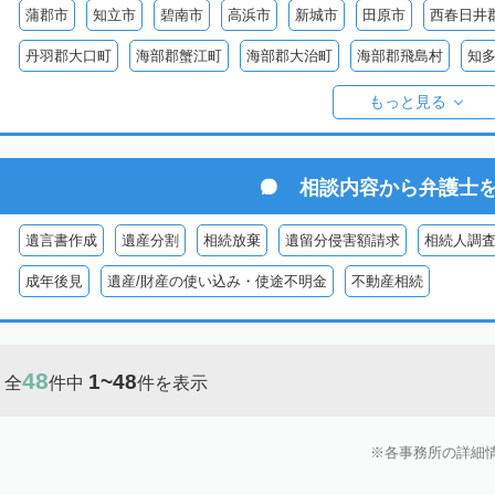
蒲郡市
知立市
碧南市
高浜市
新城市
田原市
西春日井
丹羽郡大口町
海部郡蟹江町
海部郡大治町
海部郡飛島村
知
知多郡美浜町
知多郡南知多町
額田郡幸田町
北設楽郡設楽町
もっと見る
相談内容から
弁護士
遺言書作成
遺産分割
相続放棄
遺留分侵害額請求
相続人調
成年後見
遺産/財産の使い込み・使途不明金
不動産相続
48
1~48
全
件中
件を表示
各事務所の詳細