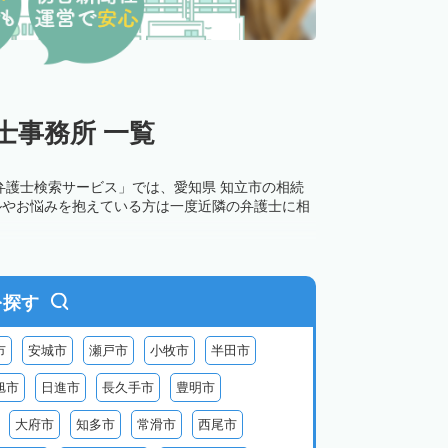
士事務所 一覧
弁護士検索サービス」では、愛知県 知立市の相続
ルやお悩みを抱えている方は一度近隣の弁護士に相
を探す
市
安城市
瀬戸市
小牧市
半田市
旭市
日進市
長久手市
豊明市
大府市
知多市
常滑市
西尾市