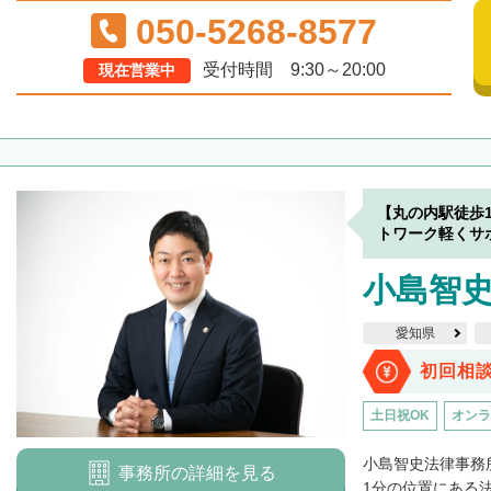
050-5268-8577
受付時間 9:30～20:00
現在営業中
【丸の内駅徒歩
トワーク軽くサ
小島智
愛知県
初回相
土日祝OK
オンラ
小島智史法律事務
事務所の詳細を見る
1分の位置にある法