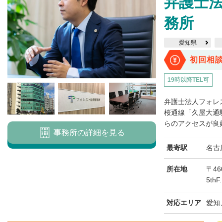
弁護士
務所
愛知県
初回相
19時以降TEL可
弁護士法人フォレ
桜通線「久屋大通
らのアクセスが良好
事務所の詳細を見る
最寄駅
名古
所在地
〒46
5th
対応エリア
愛知