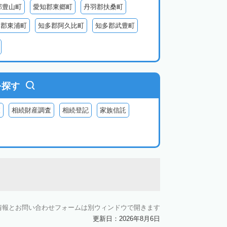
郡豊山町
愛知郡東郷町
丹羽郡扶桑町
多郡東浦町
知多郡阿久比町
知多郡武豊町
北設楽郡東栄町
北設楽郡豊根村
を探す
査
相続財産調査
相続登記
家族信託
情報とお問い合わせフォームは別ウィンドウで開きます
更新日：2026年8月6日