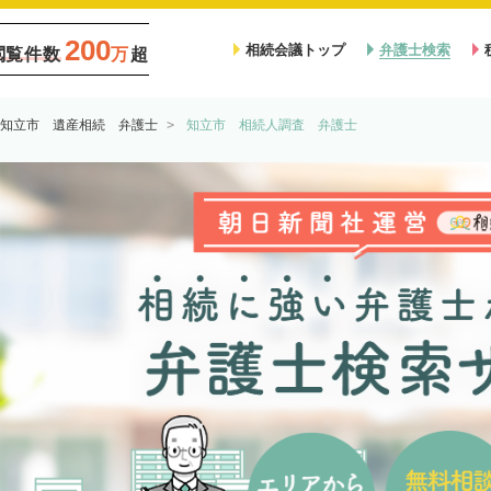
200
相続会議トップ
弁護士検索
閲覧件数
万
超
知立市 遺産相続 弁護士
知立市 相続人調査 弁護士