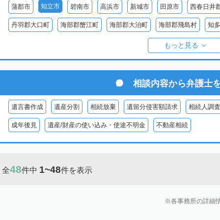
知立市
蒲郡市
碧南市
高浜市
新城市
田原市
西春日井
丹羽郡大口町
海部郡蟹江町
海部郡大治町
海部郡飛島村
知
知多郡美浜町
知多郡南知多町
額田郡幸田町
北設楽郡設楽町
もっと見る
相談内容から
弁護士
遺言書作成
遺産分割
相続放棄
遺留分侵害額請求
相続人調
成年後見
遺産/財産の使い込み・使途不明金
不動産相続
48
1~48
全
件中
件を表示
各事務所の詳細