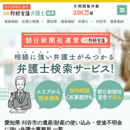
月間閲覧件数
朝日新聞社運営
200万
超
遺産相続 弁護士検索
愛知県 遺産相続 弁護士
刈谷市 遺産相続 
愛知県 刈谷市の遺産/財産の使い込み・使途不明金
に強い弁護士事務所 一覧