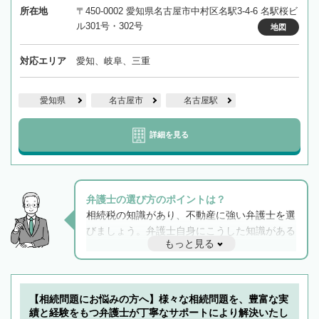
所在地
〒450-0002 愛知県名古屋市中村区名駅3-4-6 名駅桜ビ
ル301号・302号
地図
対応エリア
愛知、岐阜、三重
愛知県
名古屋市
名古屋駅
詳細を見る
弁護士の選び方のポイントは？
相続税の知識があり、不動産に強い弁護士を選
びましょう。弁護士自身にこうした知識がある
もっと見る
と他士業との連携もスムーズに進み、トラブル
解決のみならず相続をトータルで任せることが
できます。また、相続は感情がからむ分野なの
でフィーリングも重要です。実際に電話や面談
【相続問題にお悩みの方へ】様々な相続問題を、豊富な実
で複数の弁護士と会話をしてウマが合う方に依
績と経験をもつ弁護士が丁寧なサポートにより解決いたし