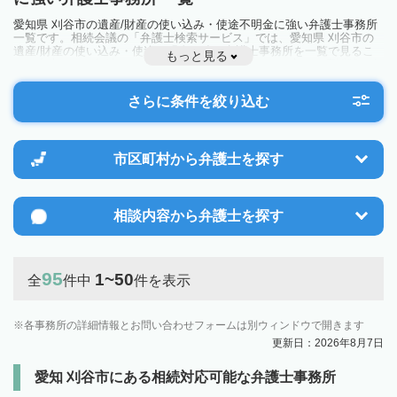
愛知県 刈谷市の遺産/財産の使い込み・使途不明金に強い弁護士事務所
一覧です。相続会議の「弁護士検索サービス」では、愛知県 刈谷市の
遺産/財産の使い込み・使途不明金に強い弁護士事務所を一覧で見るこ
もっと見る
とが出来ます。相続のトラブルやお悩みを抱えている方は一度近隣の弁
護士に相談してみましょう。
さらに条件を絞り込む
市区町村から
弁護士を探す
相談内容から
弁護士を探す
95
1~50
全
件中
件を表示
各事務所の詳細情報とお問い合わせフォームは別ウィンドウで開きます
更新日：2026年8月7日
愛知 刈谷市にある相続対応可能な弁護士事務所