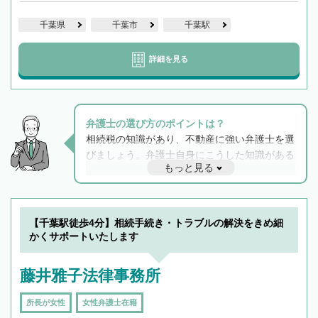
千葉県
千葉市
千葉駅
詳細を見る
弁護士の選び方のポイントは？
相続税の知識があり、不動産に強い弁護士を選
びましょう。弁護士自身にこうした知識がある
もっと見る
と他士業との連携もスムーズに進み、トラブル
解決のみならず相続をトータルで任せることが
できます。また、相続は感情がからむ分野なの
でフィーリングも重要です。実際に電話や面談
【千葉駅徒歩4分】相続手続き・トラブルの解決をきめ細
で複数の弁護士と会話をしてウマが合う方に依
かくサポートいたします
頼をするのがおすすめです。
藤井雅子法律事務所
所長が女性
女性弁護士在籍