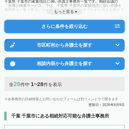
千葉県 千葉市の家族信託に強い弁護士事務所一覧です。相続会議の
「弁護士検索サービス」では、千葉県 千葉市の家族信託に強い弁護士
事務所を一覧で見ることが出来ます。相続のトラブルやお悩みを抱えて
もっと見る
いる方は一度近隣の弁護士に相談してみましょう。
さらに条件を絞り込む
市区町村から
弁護士を探す
相談内容から
弁護士を探す
28
1~28
全
件中
件を表示
各事務所の詳細情報とお問い合わせフォームは別ウィンドウで開きます
更新日：2026年8月9日
千葉 千葉市にある相続対応可能な弁護士事務所