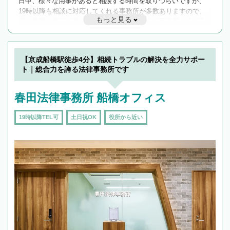
日中、様々な用事があると相談する時間を取りづらいですが、
19時以降も相談に対応してくれる事務所が多数ありますので、
もっと見る
遅い時間の相談が増えそうな場合はそのような事務所に絞り込
んで検索してみましょう。
19時以降TEL可の条件
を加えて再検索
【京成船橋駅徒歩4分】相続トラブルの解決を全力サポー
ト｜総合力を誇る法律事務所です
春田法律事務所 船橋オフィス
19時以降TEL可
土日祝OK
役所から近い