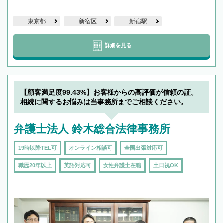
東京都
新宿区
新宿駅
詳細を見る
【顧客満足度99.43%】お客様からの高評価が信頼の証。
相続に関するお悩みは当事務所までご相談ください。
弁護士法人 鈴木総合法律事務所
19時以降TEL可
オンライン相談可
全国出張対応可
職歴20年以上
英語対応可
女性弁護士在籍
土日祝OK