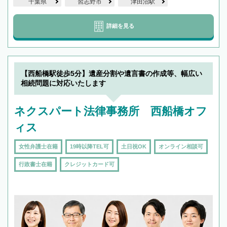
千葉県
習志野市
津田沼駅
詳細を見る
【西船橋駅徒歩5分】遺産分割や遺言書の作成等、幅広い
相続問題に対応いたします
ネクスパート法律事務所 西船橋オフ
ィス
女性弁護士在籍
19時以降TEL可
土日祝OK
オンライン相談可
行政書士在籍
クレジットカード可