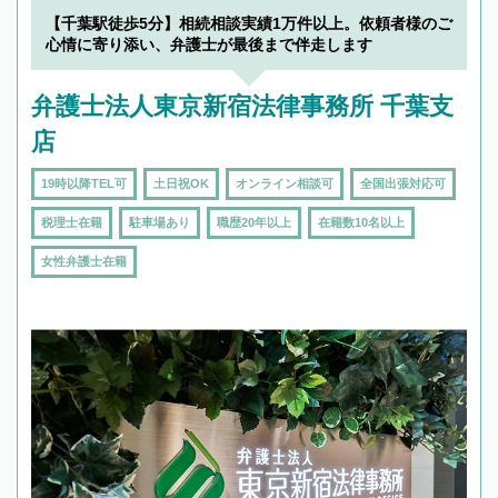
【千葉駅徒歩5分】相続相談実績1万件以上。依頼者様のご
心情に寄り添い、弁護士が最後まで伴走します
弁護士法人東京新宿法律事務所 千葉支
店
19時以降TEL可
土日祝OK
オンライン相談可
全国出張対応可
税理士在籍
駐車場あり
職歴20年以上
在籍数10名以上
女性弁護士在籍