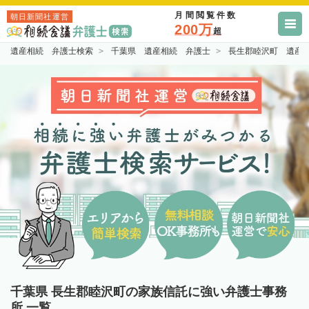
月間閲覧件数
朝日新聞社運営
200万
超
遺産相続 弁護士検索
千葉県 遺産相続 弁護士
長生郡睦沢町 遺産
千葉県 長生郡睦沢町の家族信託に強い弁護士事務
所 一覧