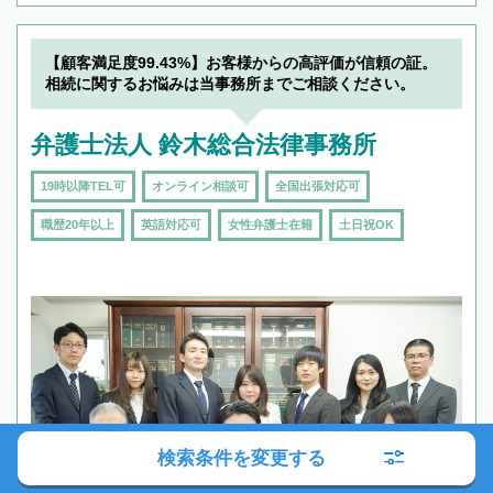
【顧客満足度99.43%】お客様からの高評価が信頼の証。
相続に関するお悩みは当事務所までご相談ください。
弁護士法人 鈴木総合法律事務所
19時以降TEL可
オンライン相談可
全国出張対応可
職歴20年以上
英語対応可
女性弁護士在籍
土日祝OK
検索条件を変更する