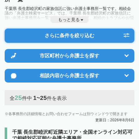
千葉県 長生郡睦沢町の家族信託に強い弁護士事務所一覧です。相続会
議の「弁護士検索サービス」では、千葉県 長生郡睦沢町の家族信託に
強い弁護士事務所を一覧で見ることが出来ます。相続のトラブルやお悩
もっと見る
みを抱えている方は一度近隣の弁護士に相談してみましょう。
さらに条件を絞り込む
市区町村から
弁護士を探す
相談内容から
弁護士を探す
25
1~25
全
件中
件を表示
各事務所の詳細情報とお問い合わせフォームは別ウィンドウで開きます
更新日：2026年8月6日
千葉 長生郡睦沢町近隣エリア・全国オンライン対応可
で相続対応可能な弁護士事務所