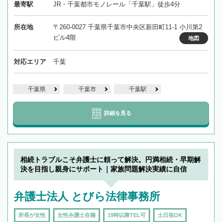
最寄駅
JR・千葉都市モノレール「千葉駅」徒歩4分
所在地
〒260-0027 千葉県千葉市中央区新田町11-1 小川第2
ビル4階
地図
対応エリア
千葉
千葉県
千葉市
千葉駅
詳細を見る
相続トラブルこそ弁護士に頼って解決。円満相続・早期解
決を目指し親身にサポート｜家族問題解決実績に自信
弁護士法人 とびら法律事務所
所長が女性
女性弁護士在籍
19時以降TEL可
土日祝OK