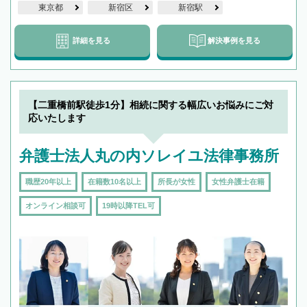
東京都
新宿区
新宿駅
詳細を見る
解決事例を見る
【二重橋前駅徒歩1分】相続に関する幅広いお悩みにご対
応いたします
弁護士法人丸の内ソレイユ法律事務所
職歴20年以上
在籍数10名以上
所長が女性
女性弁護士在籍
オンライン相談可
19時以降TEL可