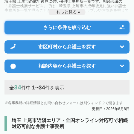
埼玉県 上尾市の成年後見に強い弁護士事務所一覧です。相続会議の
「弁護士検索サービス」では、埼玉県 上尾市の成年後見に強い弁護士
事務所を一覧で見ることが出来ます。相続のトラブルやお悩みを抱えて
もっと見る
いる方は一度近隣の弁護士に相談してみましょう。
さらに条件を絞り込む
市区町村から
弁護士を探す
相談内容から
弁護士を探す
34
1~34
全
件中
件を表示
各事務所の詳細情報とお問い合わせフォームは別ウィンドウで開きます
更新日：2026年8月8日
埼玉 上尾市近隣エリア・全国オンライン対応可で相続
対応可能な弁護士事務所