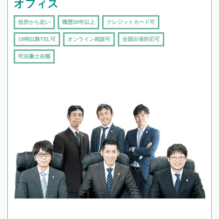
オフィス
役所から近い
職歴20年以上
クレジットカード可
19時以降TEL可
オンライン相談可
全国出張対応可
司法書士在籍